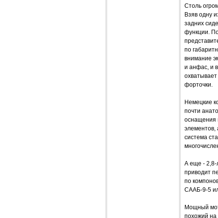
Столь огро
Взяв одну и
задних сиде
функции. П
представите
по габаритн
внимание эм
и анфас, и 
охватывает 
форточки.
Немецкие ко
почти анато
оснащения 
элементов, 
система ста
многочисле
А еще - 2,8
приводит п
по компонов
СААБ-9-5 ил
Мощный мото
похожий на 