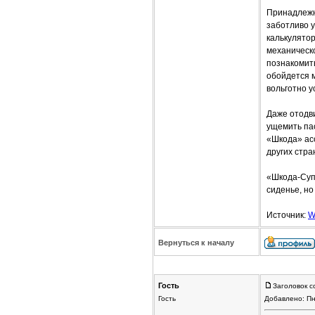
Принадлежн
заботливо 
калькулятор
механическ
познакомит
обойдется м
вольготно у
Даже отодви
ущемить пас
«Шкода» ас
других стра
«Шкода-Супе
сиденье, но
Источник:
W
Вернуться к началу
Гость
Заголовок с
Гость
Добавлено: Пн