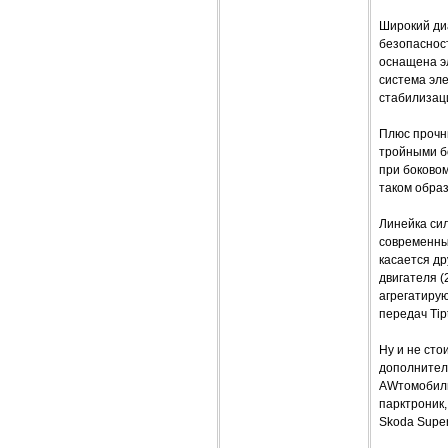
Широкий ди
безопаснос
оснащена э
система эл
стабилизаци
Плюс прочн
тройными б
при боковом
таком обра
Линейка си
современны
касается др
двигателя (2
агрегатирую
передач Tip
Ну и не сто
дополнител
AWтомобиль
парктроник,
Skoda Super