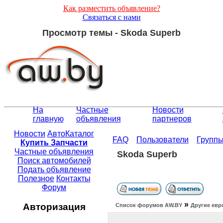
Как разместить объявление?
Связаться с нами
Просмотр темы - Skoda Superb
На
Частные
Новости
главную
объявления
партнеров
Новости
АвтоКаталог
FAQ
Пользователи
Групп
Купить Запчасти
Частные объявления
Skoda Superb
Поиск автомобилей
Подать объявление
Полезное
Контакты
Форум
»
Авторизация
Список форумов АW.BY
Другие евр