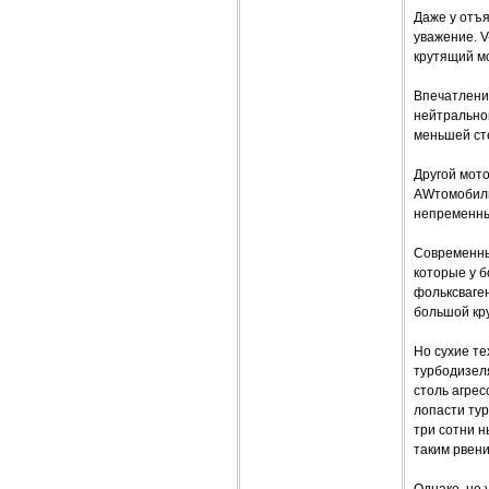
Даже у отъ
уважение. 
крутящий мо
Впечатление
нейтральной
меньшей ст
Другой мот
AWтомобиль 
непременны
Современны
которые у б
фольксваге
большой кр
Но сухие те
турбодизеля
столь агрес
лопасти ту
три сотни н
таким рвени