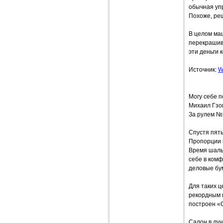
обычная уп
Похоже, ре
В целом ма
перекрашива
эти деньги 
Источник:
W
Могу себе п
Михаил Гзо
За рулем №
Спустя пят
Пропорции 
Время шальн
себе в комф
деловые бу
Для таких 
рекордным п
построен «С
Салон в лу