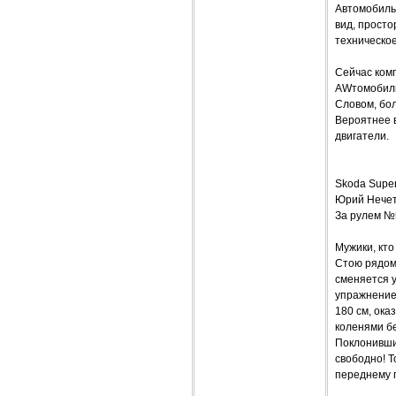
Автомобиль
вид, просто
техническо
Сейчас комп
AWтомобиль 
Словом, бо
Вероятнее 
двигатели.
Skoda Sup
Юрий Нече
За рулем №
Мужики, кто
Стою рядом 
сменяется у
упражнение 
180 см, ока
коленями бе
Поклонивши
свободно! Т
переднему г