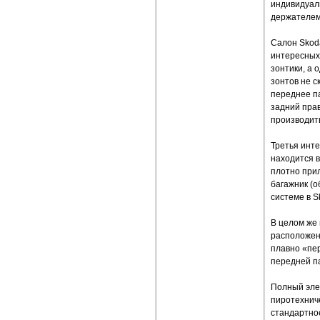
индивидуал
держателем
Салон Skod
интересных
зонтики, а 
зонтов не 
переднее па
задний прав
производить
Третья инте
находится в
плотно прил
багажник (о
системе в S
В целом же 
расположен
плавно «пер
передней п
Полный эле
пиротехниче
стандартно