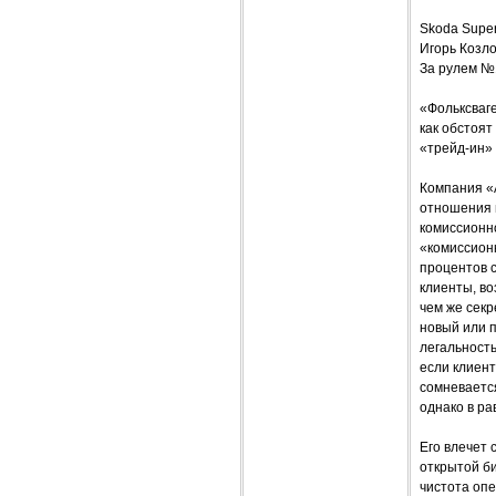
Skoda Sup
Игорь Козл
За рулем №
«Фольксваге
как обстоят
«трейд-ин» 
Компания «
отношения н
комиссионно
«комиссионк
процентов 
клиенты, во
чем же сек
новый или 
легальность
если клиент
сомневается
однако в ра
Его влечет
открытой би
чистота опе