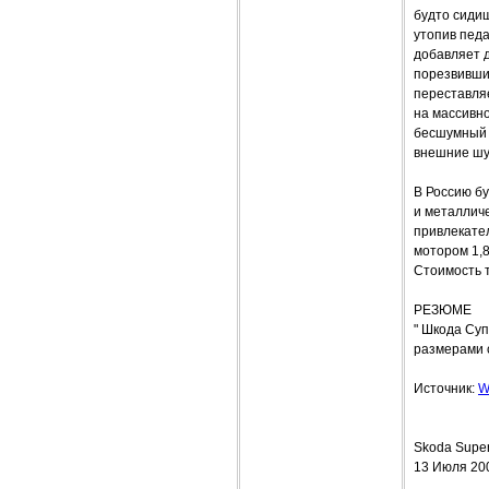
будто сидиш
утопив педа
добавляет д
порезвившис
переставляе
на массивн
бесшумный -
внешние ш
В Россию б
и металлич
привлекател
мотором 1,8
Стоимость т
РЕЗЮМЕ
" Шкода Суп
размерами 
Источник:
W
Skoda Super
13 Июля 20