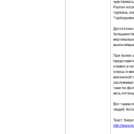
чувствовать
Разгон носи
турбина, оп
"турборывок
Достаточно
большинству
вертикальна
выносливым
При более 
представите
плавно и не
плюсы и мин
внезапной с
заслуживает
таки по-фол
весь потенц
Вот таким 
людей. Кото
Текст: Кири
http://www.ko