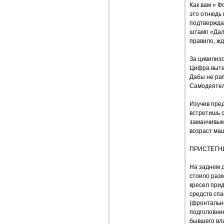
Как вам « Ф
это отнюдь 
подтверждаю
штамп «Даль
правило, ж
За цивилизо
Цифра выте
Дабы не раб
Самодеятел
Изучив пре
встретишь с
заманчивыми
возраст маш
ПРИСТЕГН
На заднем д
стоило разм
кресел прид
средств сп
(фронтальн
подголовник
бывшего вла