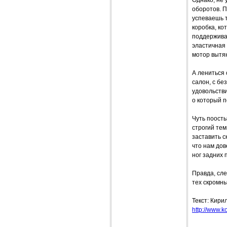
Однако, не 
оборотов. П
успеваешь т
коробка, ко
поддержива
эластичная 
мотор вытя
А лениться 
салон, с бе
удовольств
о который п
Чуть поосты
строгий тем
заставить с
что нам дов
ног задних 
Правда, сле
тех скромны
Текст: Кири
http://www.ko