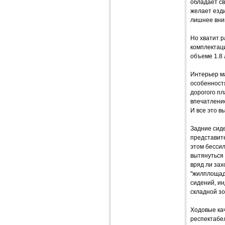
обладает с
желает езди
лишнее вни
Но хватит р
комплектаци
объеме 1.8 
Интерьер м
особенност
дорогого пл
впечатлени
И все это в
Задние сиде
представите
этом бессил
вытянуться 
вряд ли зах
"жилплощад
сидений, и
складной зо
Ходовые ка
респектабе