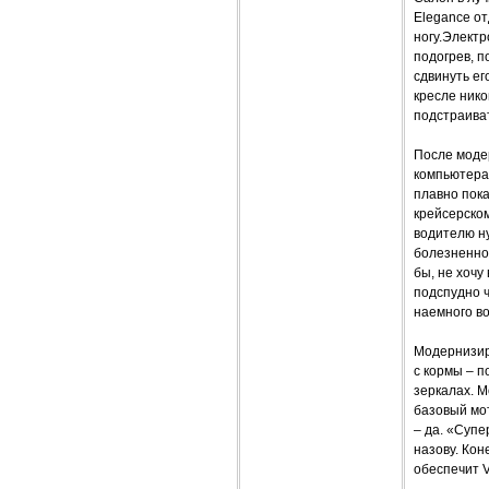
Elegance от
ногу.Электр
подогрев, п
сдвинуть ег
кресле нико
подстраиват
После моде
компьютера
плавно пока
крейсерском
водителю ну
болезненно 
бы, не хочу
подспудно ч
наемного во
Модернизир
с кормы – 
зеркалах. 
базовый мот
– да. «Супе
назову. Кон
обеспечит V