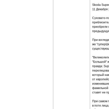
Skoda Super
11 Декабря
Суховато-п
приблизите
приобрели 
предыдущу
При взгляде
же "суперШк
существующ
"Великолепн
"Большой" и
правда: Sup
перелицован
который нам
от европейс
изменившие
фамильной 
ставят ее п
При самом 
в поте лица