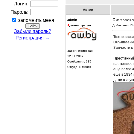
Логин:
Автор
Пароль:
запомнить меня
admin
Заголовок с
А
дминистрация
Добавлено: Пт
Забыли пароль?
Технически
Регистрация →
Объявления
Запчасти к
Зарегистрирован:
12.01.2007
Престижный
Сообщения: 685
настоящее 
Откуда: г. Минск
еще полвек
еще в 1934 
даже выпуск