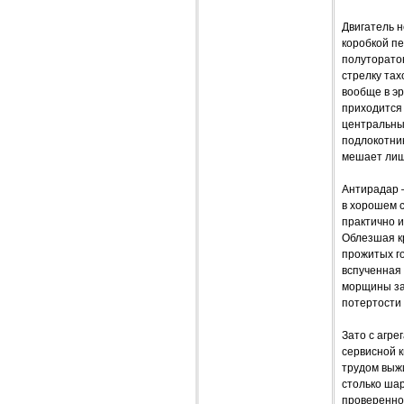
Двигатель н
коробкой пе
полуторатон
стрелку тах
вообще в эр
приходится 
центральны
подлокотник
мешает лиш
Антирадар 
в хорошем с
практично и
Облезшая кр
прожитых го
вспученная 
морщины зат
потертости
Зато с агре
сервисной к
трудом выжи
столько ша
проверенно