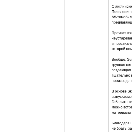
С английско
Появление 
AWтомобиле
предлагающ
Прочная ко
неустарева
и престижн
которой по
Вообще, Sup
крупная се
создающая 
Тщательно 
произведен
В основе Sk
выпускаемо
Габаритные
можно встре
материалы в
Благодаря 
не брать: з