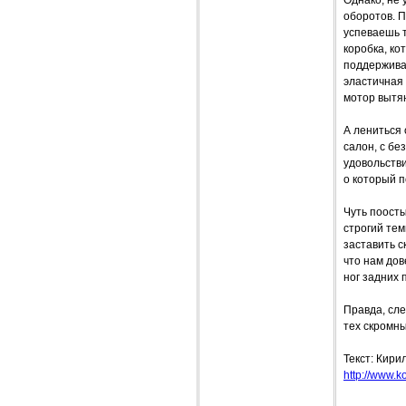
Однако, не 
оборотов. П
успеваешь т
коробка, ко
поддержива
эластичная 
мотор вытя
А лениться 
салон, с бе
удовольств
о который п
Чуть поосты
строгий тем
заставить с
что нам дов
ног задних 
Правда, сле
тех скромны
Текст: Кири
http://www.ko