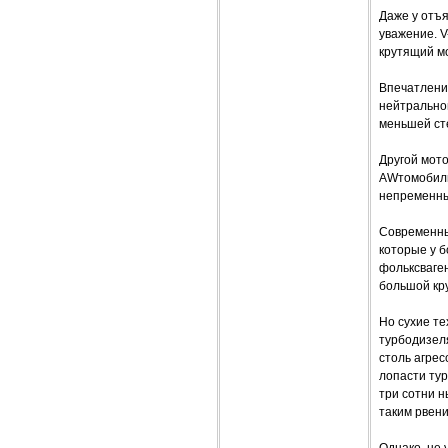
Даже у отъ
уважение. 
крутящий мо
Впечатление
нейтральной
меньшей ст
Другой мот
AWтомобиль 
непременны
Современны
которые у б
фольксваге
большой кр
Но сухие те
турбодизеля
столь агрес
лопасти ту
три сотни н
таким рвени