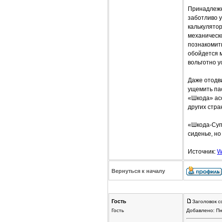
Принадлежн
заботливо 
калькулятор
механическ
познакомит
обойдется м
вольготно у
Даже отодви
ущемить пас
«Шкода» ас
других стра
«Шкода-Супе
сиденье, но
Источник:
W
Вернуться к началу
Гость
Заголовок с
Гость
Добавлено: Пн