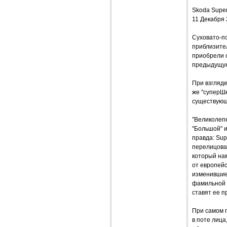
Skoda Super
11 Декабря
Суховато-п
приблизите
приобрели 
предыдущу
При взгляде
же "суперШк
существующ
"Великолепн
"Большой" и
правда: Sup
перелицован
который нам
от европейс
изменившие
фамильной 
ставят ее п
При самом 
в поте лица