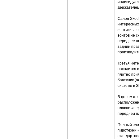
индивидуал
держателем
Салон Skod
интересных
зонтики, а 
зонтов не 
переднее па
задний прав
производить
Третья инте
находится в
плотно прил
багажник (о
системе в S
В целом же 
расположен
плавно «пер
передней п
Полный эле
пиротехниче
стандартно