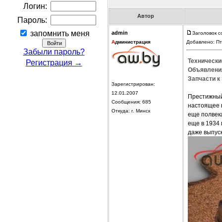
Логин:
Автор
Пароль:
запомнить меня
admin
Заголовок с
А
дминистрация
Добавлено: Пт
Забыли пароль?
Технически
Регистрация →
Объявления
Запчасти к
Зарегистрирован:
12.01.2007
Престижный
Сообщения: 685
настоящее 
Откуда: г. Минск
еще полвек
еще в 1934 
даже выпуск