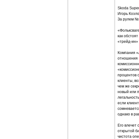
Skoda Sup
Игорь Козл
За рулем №
«Фольксваге
как обстоят
«трейд-ин» 
Компания «
отношения н
комиссионно
«комиссионк
процентов 
клиенты, во
чем же сек
новый или 
легальность
если клиент
сомневается
однако в ра
Его влечет
открытой би
чистота опе