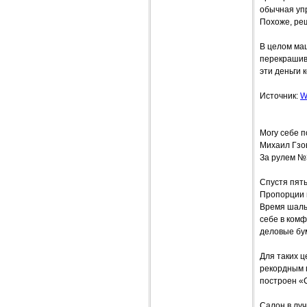
обычная уп
Похоже, ре
В целом ма
перекрашива
эти деньги 
Источник:
W
Могу себе п
Михаил Гзо
За рулем №
Спустя пят
Пропорции 
Время шальн
себе в комф
деловые бу
Для таких 
рекордным п
построен «С
Салон в лу