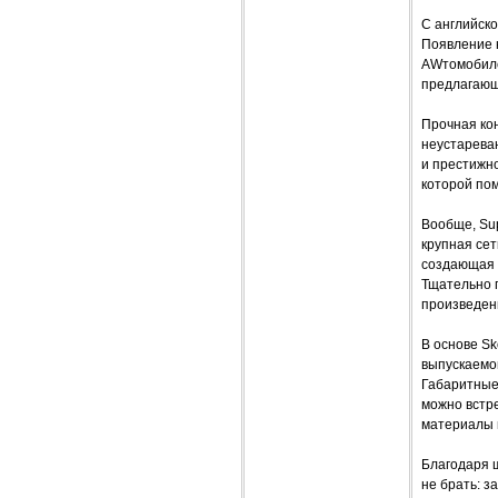
С английско
Появление 
AWтомобиле
предлагающ
Прочная ко
неустарева
и престижн
которой по
Вообще, Sup
крупная се
создающая 
Тщательно 
произведен
В основе Sk
выпускаемо
Габаритные
можно встре
материалы в
Благодаря 
не брать: з