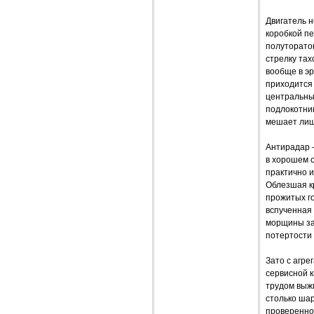
Двигатель н
коробкой пе
полуторатон
стрелку тах
вообще в эр
приходится 
центральны
подлокотник
мешает лиш
Антирадар 
в хорошем с
практично и
Облезшая кр
прожитых го
вспученная 
морщины зат
потертости
Зато с агре
сервисной к
трудом выжи
столько ша
проверенно