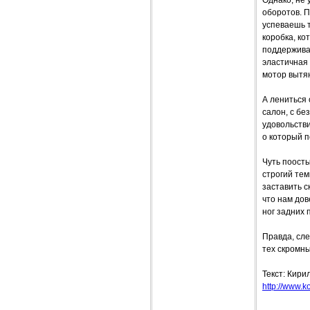
Однако, не 
оборотов. П
успеваешь т
коробка, ко
поддержива
эластичная 
мотор вытя
А лениться 
салон, с бе
удовольств
о который п
Чуть поосты
строгий тем
заставить с
что нам дов
ног задних 
Правда, сле
тех скромны
Текст: Кири
http://www.ko