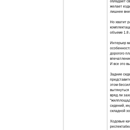
обладает с
желает езди
лишнее вни
Но хватит р
комплектаци
объеме 1.8 
Интерьер м
особенност
дорогого пл
впечатлени
И все это в
Задние сиде
представите
этом бессил
вытянуться 
вряд ли зах
"жилплощад
сидений, и
складной зо
Ходовые ка
респектабе