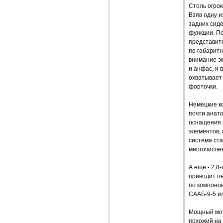
Столь огро
Взяв одну и
задних сиде
функции. П
представите
по габаритн
внимание эм
и анфас, и 
охватывает 
форточки.
Немецкие ко
почти анато
оснащения 
элементов, 
система ста
многочисле
А еще - 2,8
приводит п
по компонов
СААБ-9-5 ил
Мощный мото
похожий на 