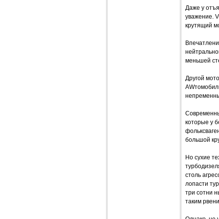
Даже у отъ
уважение. 
крутящий мо
Впечатление
нейтральной
меньшей ст
Другой мот
AWтомобиль 
непременны
Современны
которые у б
фольксваге
большой кр
Но сухие те
турбодизеля
столь агрес
лопасти ту
три сотни н
таким рвени