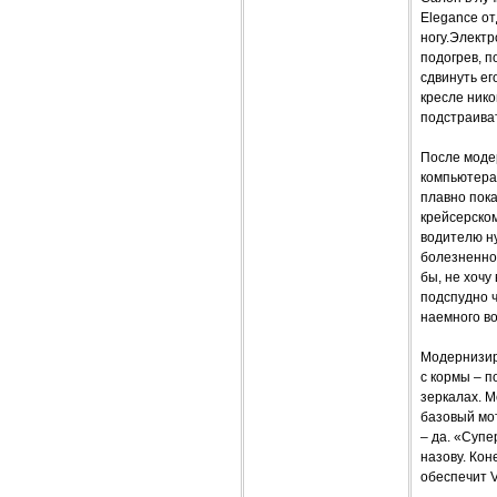
Elegance от
ногу.Электр
подогрев, п
сдвинуть ег
кресле нико
подстраиват
После моде
компьютера
плавно пока
крейсерском
водителю ну
болезненно 
бы, не хочу
подспудно ч
наемного во
Модернизир
с кормы – 
зеркалах. 
базовый мот
– да. «Супе
назову. Кон
обеспечит V