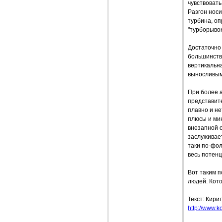
чувствовать
Разгон носи
турбина, оп
"турборывок
Достаточно
большинству
вертикальна
выносливым
При более 
представите
плавно и не
плюсы и мин
внезапной с
заслуживает
таки по-фол
весь потенц
Вот таким 
людей. Кото
Текст: Кири
http://www.ko