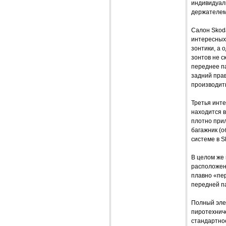
индивидуал
держателем
Салон Skod
интересных
зонтики, а 
зонтов не 
переднее па
задний прав
производить
Третья инте
находится в
плотно прил
багажник (о
системе в S
В целом же 
расположен
плавно «пер
передней п
Полный эле
пиротехниче
стандартно