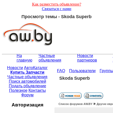
Как разместить объявление?
Связаться с нами
Просмотр темы - Skoda Superb
На
Частные
Новости
главную
объявления
партнеров
Новости
АвтоКаталог
FAQ
Пользователи
Групп
Купить Запчасти
Частные объявления
Skoda Superb
Поиск автомобилей
Подать объявление
Полезное
Контакты
Форум
»
Авторизация
Список форумов АW.BY
Другие евр