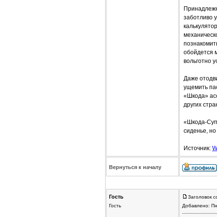
Принадлежн
заботливо 
калькулятор
механическ
познакомит
обойдется м
вольготно у
Даже отодви
ущемить пас
«Шкода» ас
других стра
«Шкода-Супе
сиденье, но
Источник:
W
Вернуться к началу
Гость
Заголовок с
Гость
Добавлено: Пн