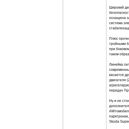
Широкий ди
безопаснос
оснащена э
система эл
стабилизаци
Плюс прочн
тройными б
при боковом
таком обра
Линейка си
современны
касается др
двигателя (2
агрегатирую
передач Tip
Ну и не сто
дополнител
AWтомобиль
парктроник,
Skoda Super