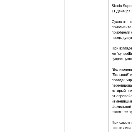
Skoda Super
11 Декабря
Суховато-п
приблизите
приобрели 
предыдущу
При взгляде
же "суперШк
существующ
"Великолепн
"Большой" и
правда: Sup
перелицован
который нам
от европейс
изменившие
фамильной 
ставят ее п
При самом 
в поте лица