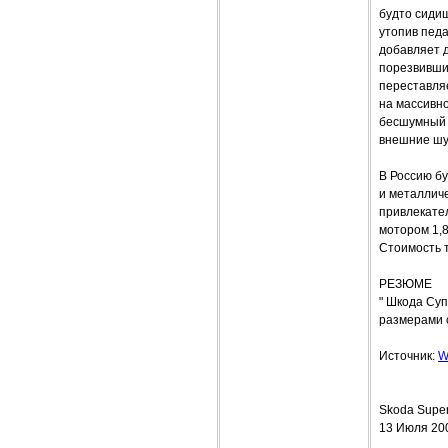
будто сидиш
утопив педа
добавляет д
порезвившис
переставляе
на массивн
бесшумный -
внешние ш
В Россию б
и металлич
привлекател
мотором 1,8
Стоимость т
РЕЗЮМЕ
" Шкода Суп
размерами 
Источник:
W
Skoda Super
13 Июля 20