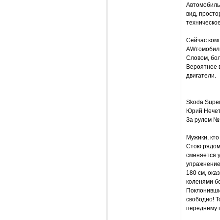
Автомобиль
вид, просто
техническо
Сейчас комп
AWтомобиль 
Словом, бо
Вероятнее 
двигатели.
Skoda Sup
Юрий Нече
За рулем №
Мужики, кто
Стою рядом 
сменяется у
упражнение 
180 см, ока
коленями бе
Поклонивши
свободно! Т
переднему г