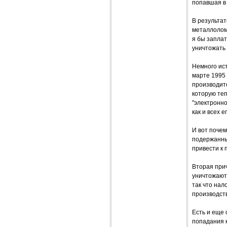
попавшая в 
В результат
металлолома
я бы заплат
уничтожать 
Немного ист
марте 1995 
производит
которую те
"электронно
как и всех 
И вот почем
подержанные
привести к
Вторая прич
уничтожают
так что нал
производств
Есть и еще
попадания 