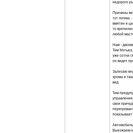
недорого ры
Причины вес
тут логика 
вмятин и ца
то крепили
любой маст
Нам - двоим
Тим Мэтьюз,
уже сотни с
он видит пр
Залезаю вну
хрома и тка
вид.
Тим предупр
управления 
свои причуд
перегревае
показывает 
Автомобиль 
Выезжаем на