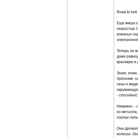
Road to hell
Еще вчера о
скоростью 
кожаных си
электронном
Теперь он м
даже равнод
красивую и 
Знаю, знаю,
признаки, х
газы и жидк
окружающую
- способнос
Неважно, - 
из металла,
паучьи лапы
Она дрожала
колесах. Он