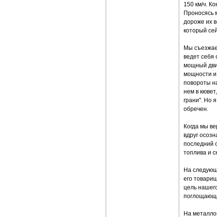
150 км/ч. К
Проносясь м
дороже их в
который сей
Мы съезжае
ведет себя 
мощный двиг
мощности и
повороты на
нем в кювет
грани". Но я
обречен.
Когда мы ве
вдруг осозн
последний о
топлива и с
На следующ
его товарищ
цель нашего
поглощающа
На металлоп