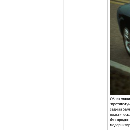
Облик маши
"противотум
задний бам
пластическо
благородст
модернизир