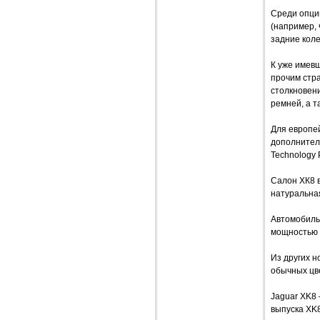
Среди опци
(например,
задние коле
К уже имев
прочим стр
столкновен
ремней, а т
Для европе
дополнител
Technology 
Салон ХК8 в
натуральна
Автомобиль
мощностью 2
Из других н
обычных цве
Jaguar XK8 
выпуска XK8