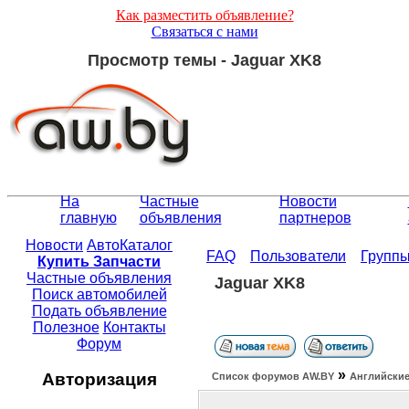
Как разместить объявление?
Связаться с нами
Просмотр темы - Jaguar XK8
На
Частные
Новости
главную
объявления
партнеров
Новости
АвтоКаталог
FAQ
Пользователи
Групп
Купить Запчасти
Частные объявления
Jaguar XK8
Поиск автомобилей
Подать объявление
Полезное
Контакты
Форум
»
Авторизация
Список форумов АW.BY
Английские