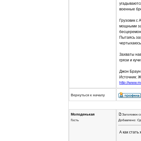
угадываютс
военные бро
Грузовик с 
мощными зах
бесцеремон
Пытаясь зах
чертыхаюсь.
Захваты на
грязи и куч
Джон Браун
Источник: Ж
http://www.mo
Вернуться к началу
Молоденькая
Заголовок с
Гость
Добавлено: Ср
А как стать