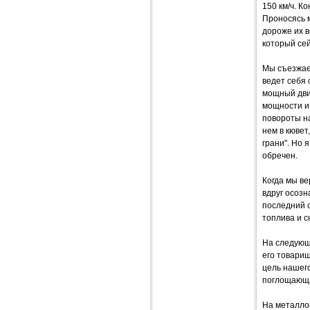
150 км/ч. К
Проносясь м
дороже их в
который сей
Мы съезжае
ведет себя 
мощный двиг
мощности и
повороты на
нем в кювет
грани". Но я
обречен.
Когда мы ве
вдруг осозн
последний о
топлива и с
На следующ
его товарищ
цель нашего
поглощающа
На металлоп