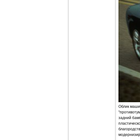
Облик маши
"противотум
задний бам
пластическо
благородст
модернизир