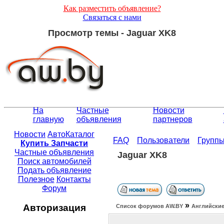
Как разместить объявление?
Связаться с нами
Просмотр темы - Jaguar XK8
На
Частные
Новости
главную
объявления
партнеров
Новости
АвтоКаталог
FAQ
Пользователи
Групп
Купить Запчасти
Частные объявления
Jaguar XK8
Поиск автомобилей
Подать объявление
Полезное
Контакты
Форум
»
Авторизация
Список форумов АW.BY
Английские