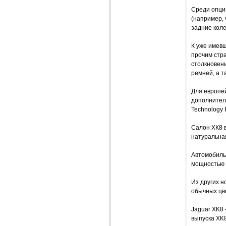
Среди опци
(например,
задние коле
К уже имев
прочим стр
столкновен
ремней, а т
Для европе
дополнител
Technology 
Салон ХК8 в
натуральна
Автомобиль
мощностью 2
Из других н
обычных цве
Jaguar XK8 
выпуска XK8