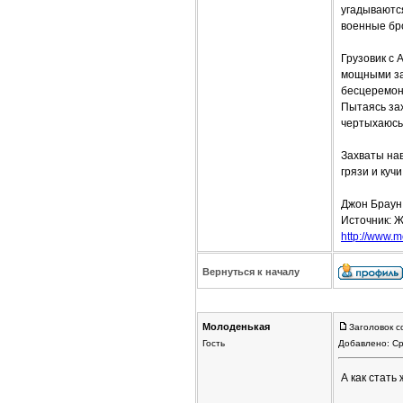
угадываютс
военные бро
Грузовик с 
мощными зах
бесцеремон
Пытаясь зах
чертыхаюсь.
Захваты на
грязи и куч
Джон Браун
Источник: Ж
http://www.mo
Вернуться к началу
Молоденькая
Заголовок с
Гость
Добавлено: Ср
А как стать