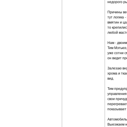
недорого ры
Причины вес
тут логика 
вмятин и ца
то крепили
любой маст
Нам - двоим
Тим Мэтьюз,
уже сотни с
он видит пр
Залезаю вну
хрома и тка
вид.
Тим предупр
управления 
свои причуд
перегревае
показывает 
Автомобиль 
Выезжаем на