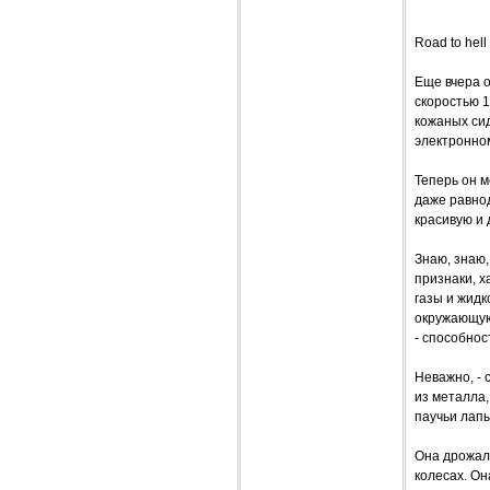
Road to hell
Еще вчера о
скоростью 
кожаных си
электронном
Теперь он м
даже равнод
красивую и 
Знаю, знаю,
признаки, х
газы и жидк
окружающую
- способнос
Неважно, - 
из металла,
паучьи лапы
Она дрожала
колесах. Он