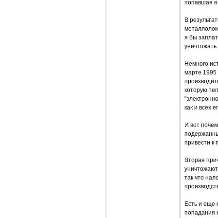
попавшая в 
В результат
металлолома
я бы заплат
уничтожать 
Немного ист
марте 1995 
производит
которую те
"электронно
как и всех 
И вот почем
подержанные
привести к
Вторая прич
уничтожают
так что нал
производств
Есть и еще
попадания 