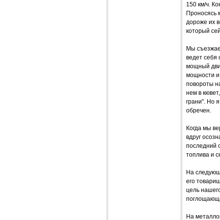
150 км/ч. К
Проносясь м
дороже их в
который сей
Мы съезжае
ведет себя 
мощный двиг
мощности и
повороты на
нем в кювет
грани". Но я
обречен.
Когда мы ве
вдруг осозн
последний о
топлива и с
На следующ
его товарищ
цель нашего
поглощающа
На металлоп