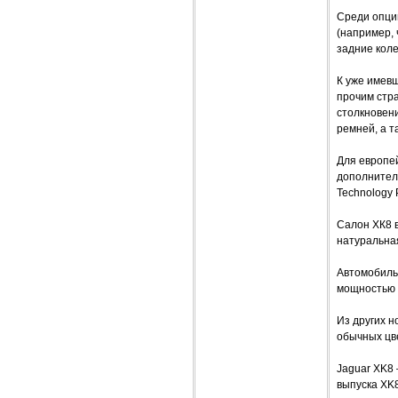
Среди опци
(например,
задние коле
К уже имев
прочим стр
столкновен
ремней, а т
Для европе
дополнител
Technology 
Салон ХК8 в
натуральна
Автомобиль
мощностью 2
Из других н
обычных цве
Jaguar XK8 
выпуска XK8