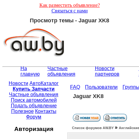
Как разместить объявление?
Связаться с нами
Просмотр темы - Jaguar XK8
На
Частные
Новости
главную
объявления
партнеров
Новости
АвтоКаталог
FAQ
Пользователи
Групп
Купить Запчасти
Частные объявления
Jaguar XK8
Поиск автомобилей
Подать объявление
Полезное
Контакты
Форум
»
Авторизация
Список форумов АW.BY
Английские