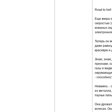
Road to hell
Еще вчера о
скоростью 
кожаных си
электронном
Теперь он м
даже равнод
красивую и 
Знаю, знаю,
признаки, х
газы и жидк
окружающую
- способнос
Неважно, - 
из металла,
паучьи лапы
Она дрожала
колесах. Он