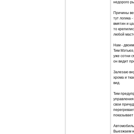
недорого ры
Причины вес
тут логика 
вмятин и ца
то крепили
любой маст
Нам - двоим
Тим Мэтьюз,
уже сотни с
он видит пр
Залезаю вну
хрома и тка
вид.
Тим предупр
управления 
свои причуд
перегревае
показывает 
Автомобиль 
Выезжаем на