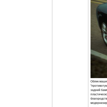
Облик маши
"противотум
задний бам
пластическо
благородст
модернизир