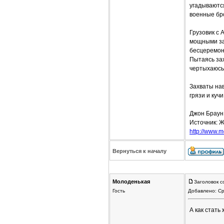
угадываютс
военные бро
Грузовик с 
мощными зах
бесцеремон
Пытаясь зах
чертыхаюсь.
Захваты на
грязи и куч
Джон Браун
Источник: Ж
http://www.mo
Вернуться к началу
Молоденькая
Заголовок с
Гость
Добавлено: Ср
А как стать