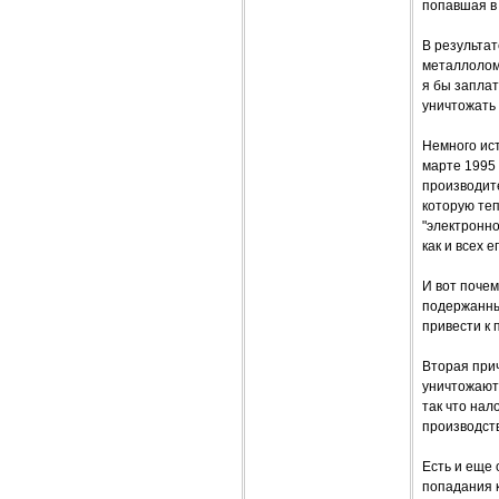
попавшая в 
В результат
металлолома
я бы заплат
уничтожать 
Немного ист
марте 1995 
производит
которую те
"электронно
как и всех 
И вот почем
подержанные
привести к
Вторая прич
уничтожают
так что нал
производств
Есть и еще
попадания 