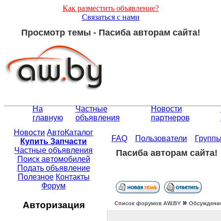
Как разместить объявление?
Связаться с нами
Просмотр темы - Пасиба авторам сайта!
На
Частные
Новости
главную
объявления
партнеров
Новости
АвтоКаталог
FAQ
Пользователи
Групп
Купить Запчасти
Частные объявления
Пасиба авторам сайта!
Поиск автомобилей
Подать объявление
Полезное
Контакты
Форум
»
Авторизация
Список форумов АW.BY
Обсуждение