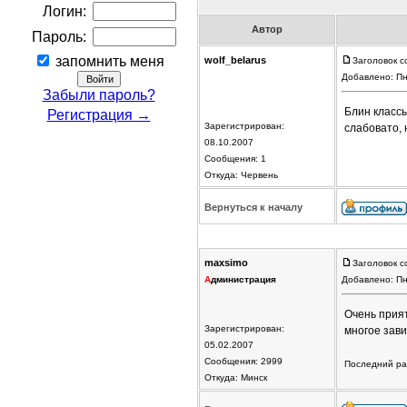
Логин:
Автор
Пароль:
запомнить меня
wolf_belarus
Заголовок с
Добавлено: Пн
Забыли пароль?
Блин классы
Регистрация →
Зарегистрирован:
слабовато, 
08.10.2007
Сообщения: 1
Откуда: Червень
Вернуться к началу
maxsimo
Заголовок с
А
дминистрация
Добавлено: Пн
Очень прият
Зарегистрирован:
многое зави
05.02.2007
Сообщения: 2999
Последний раз
Откуда: Минск