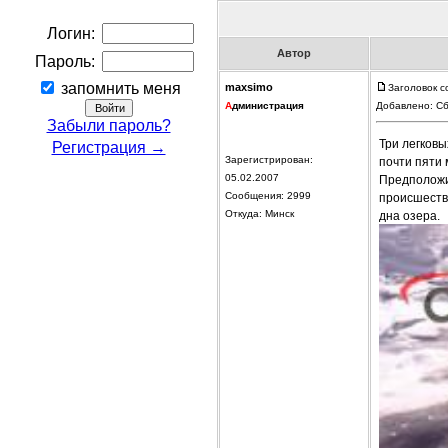
Логин:
Автор
Пароль:
запомнить меня
maxsimo
Заголовок с
А
дминистрация
Добавлено: Сб
Забыли пароль?
Три легковы
Регистрация →
Зарегистрирован:
почти пяти 
05.02.2007
Предположи
Сообщения: 2999
происшеств
Откуда: Минск
дна озера.