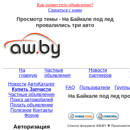
Как разместить объявление?
Связаться с нами
Просмотр темы - На Байкале под лед
провалились три авто
На
Частные
Новости
главную
объявления
партнеров
Новости
АвтоКаталог
FAQ
Пользователи
Групп
Купить Запчасти
Частные объявления
На Байкале под лед пр
Поиск автомобилей
Подать объявление
Полезное
Контакты
Форум
»
Авторизация
Список форумов АW.BY
Происшест