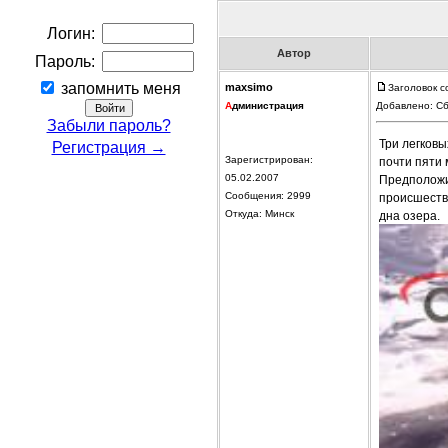
Логин:
Автор
Пароль:
запомнить меня
maxsimo
Заголовок с
А
дминистрация
Добавлено: Сб
Забыли пароль?
Три легковы
Регистрация →
Зарегистрирован:
почти пяти 
05.02.2007
Предположи
Сообщения: 2999
происшеств
Откуда: Минск
дна озера.