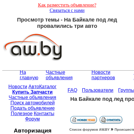
Как разместить объявление?
Связаться с нами
Просмотр темы - На Байкале под лед
провалились три авто
На
Частные
Новости
главную
объявления
партнеров
Новости
АвтоКаталог
FAQ
Пользователи
Групп
Купить Запчасти
Частные объявления
На Байкале под лед пр
Поиск автомобилей
Подать объявление
Полезное
Контакты
Форум
»
Авторизация
Список форумов АW.BY
Происшест