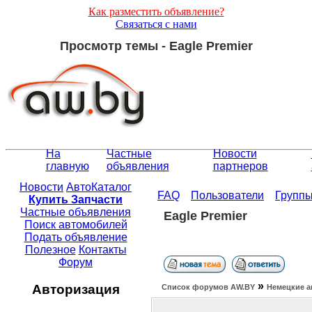
Как разместить объявление?
Связаться с нами
Просмотр темы - Eagle Premier
На
Частные
Новости
главную
объявления
партнеров
Новости
АвтоКаталог
FAQ
Пользователи
Групп
Купить Запчасти
Частные объявления
Eagle Premier
Поиск автомобилей
Подать объявление
Полезное
Контакты
Форум
»
Авторизация
Список форумов АW.BY
Немецкие а