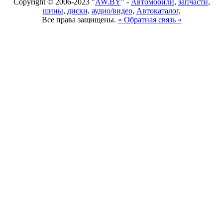
Copyright © 2006-2023 "
AW.BY
" -
Автомобили
,
запчасти
,
шины
,
диски
,
аудио/видео
,
Автокаталог
,
Все права защищены.
» Обратная связь «