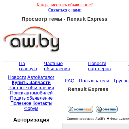
Как разместить объявление?
Связаться с нами
Просмотр темы - Renault Express
На
Частные
Новости
главную
объявления
партнеров
Новости
АвтоКаталог
FAQ
Пользователи
Групп
Купить Запчасти
Частные объявления
Renault Express
Поиск автомобилей
Подать объявление
Полезное
Контакты
Форум
»
Авторизация
Список форумов АW.BY
Французски