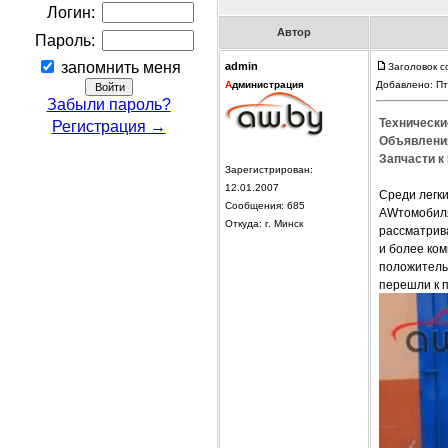
Логин:
Автор
Пароль:
запомнить меня
admin
Заголовок с
А
дминистрация
Добавлено: Пт
Забыли пароль?
Технические
Регистрация →
Объявления
Запчасти к 
Зарегистрирован:
12.01.2007
Среди легки
Сообщения: 685
AWтомобиля 
Откуда: г. Минск
рассматрива
и более ком
положитель
перешли к п