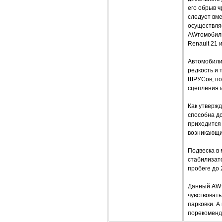
его обрыв ч
следует вме
осуществляе
AWтомобили 
Renault 21 
Автомобили 
редкость и 
ШРУСов, пос
сцепления 
Как утвержд
способна до
приходится 
возникающи
Подвеска в 
стабилизато
пробеге до 
Данный AWт
чувствовать
парковки. 
порекоменд