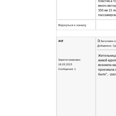
пластик.а т
много.мотор
350 км 15 л
пассажирск
Вернуться к началу
Atif
Заголовок с
Добавлено: Ср
Жительница
Зарегистрирован:
живой куроп
18.03.2015
возникла ка
Сообщения: 1
проезжала н
было", - ра