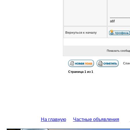
_________
atif
Вернуться к началу
Показать сообщ
Спи
Страница
1
из
1
На главную
Частные объявления