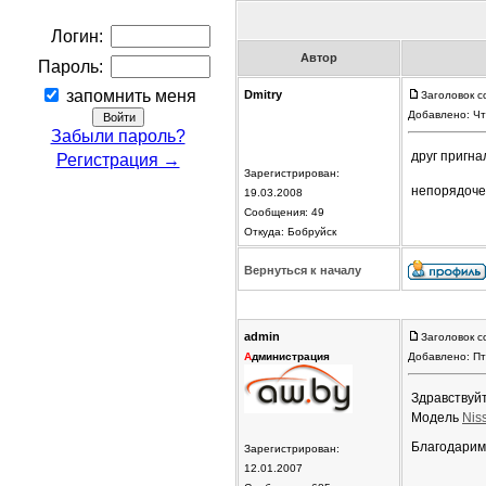
Логин:
Автор
Пароль:
запомнить меня
Dmitry
Заголовок с
Добавлено: Чт
Забыли пароль?
друг пригнал
Регистрация →
Зарегистрирован:
непорядоч
19.03.2008
Сообщения: 49
Откуда: Бобруйск
Вернуться к началу
admin
Заголовок с
А
дминистрация
Добавлено: Пт
Здравствуйт
Модель
Nis
Благодарим
Зарегистрирован:
12.01.2007