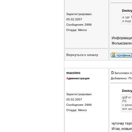
Dmitry
Зарегистрирован:
а где 
05.02.2007
и еще
Сообщения: 2999
Откуда: Минск
Информация
Фольксваген
Вернуться к началу
maxsimo
Заголовок с
А
дминистрация
Добавлено: Пт
Dmitry
Зарегистрирован:
golf v
05.02.2007
PS
Сообщения: 2999
с рен
вот au
Откуда: Минск
чуточку те
Итак, новые