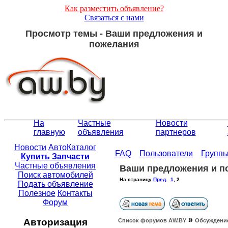
Как разместить объявление?
Связаться с нами
Просмотр темы - Ваши предложения и
пожелания
На
Частные
Новости
главную
объявления
партнеров
Новости
АвтоКаталог
FAQ
Пользователи
Групп
Купить Запчасти
Частные объявления
Ваши предложения и п
Поиск автомобилей
На страницу
Пред.
1
,
2
Подать объявление
Полезное
Контакты
Форум
»
Авторизация
Список форумов АW.BY
Обсуждение