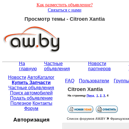
Как разместить объявление?
Связаться с нами
Просмотр темы - Citroen Xantia
На
Частные
Новости
главную
объявления
партнеров
Новости
АвтоКаталог
FAQ
Пользователи
Групп
Купить Запчасти
Частные объявления
Citroen Xantia
Поиск автомобилей
На страницу
Пред.
1
,
2
,
3
,
4
Подать объявление
Полезное
Контакты
Форум
»
Авторизация
Список форумов АW.BY
Французски