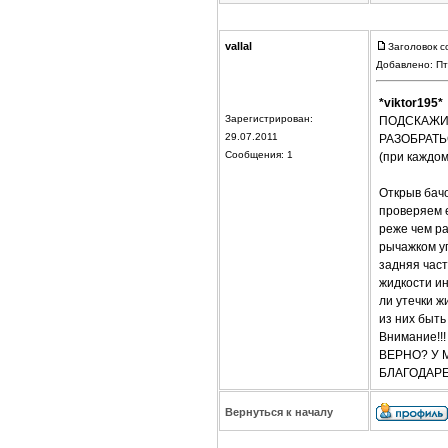
vallal
Заголовок с
Добавлено: Пт
*viktor195*
Зарегистрирован:
ПОДСКАЖИ-
29.07.2011
РАЗОБРАТЬ
Сообщения: 1
(при каждом
Открыв бачо
проверяем е
реже чем ра
рычажком у
задняя час
жидкости ин
ли утечки ж
из них быть
Внимание!!
ВЕРНО? У 
БЛАГОДАР
Вернуться к началу