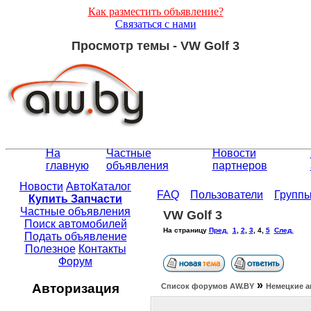
Как разместить объявление?
Связаться с нами
Просмотр темы - VW Golf 3
На
Частные
Новости
главную
объявления
партнеров
Новости
АвтоКаталог
FAQ
Пользователи
Групп
Купить Запчасти
Частные объявления
VW Golf 3
Поиск автомобилей
На страницу
Пред.
1
,
2
,
3
,
4
,
5
След.
Подать объявление
Полезное
Контакты
Форум
»
Авторизация
Список форумов АW.BY
Немецкие а