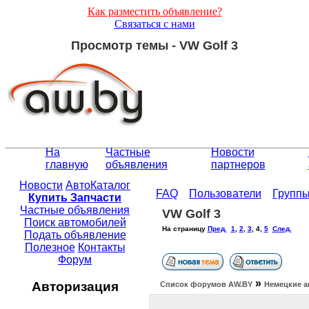
Как разместить объявление?
Связаться с нами
Просмотр темы - VW Golf 3
На
Частные
Новости
главную
объявления
партнеров
Новости
АвтоКаталог
FAQ
Пользователи
Групп
Купить Запчасти
Частные объявления
VW Golf 3
Поиск автомобилей
На страницу
Пред.
1
,
2
,
3
,
4
,
5
След.
Подать объявление
Полезное
Контакты
Форум
»
Авторизация
Список форумов АW.BY
Немецкие а