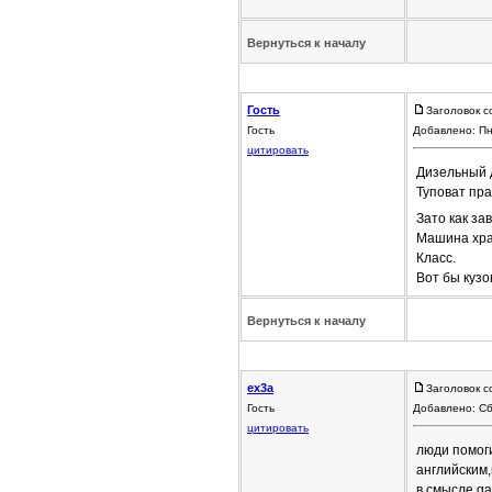
Вернуться к началу
Гость
Заголовок с
Гость
Добавлено: Пн
цитировать
Дизельный д
Туповат пра
Зато как за
Машина хран
Класс.
Вот бы кузо
Вернуться к началу
ex3a
Заголовок с
Гость
Добавлено: Сб
цитировать
люди помоги
английским,
в смысле ga