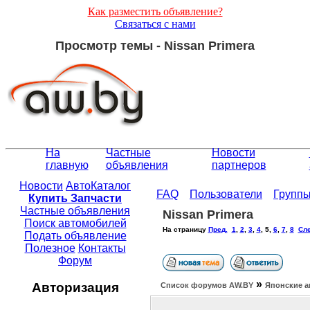
Как разместить объявление?
Связаться с нами
Просмотр темы - Nissan Primera
На
Частные
Новости
главную
объявления
партнеров
Новости
АвтоКаталог
FAQ
Пользователи
Групп
Купить Запчасти
Частные объявления
Nissan Primera
Поиск автомобилей
На страницу
Пред.
1
,
2
,
3
,
4
,
5
,
6
,
7
,
8
Сле
Подать объявление
Полезное
Контакты
Форум
»
Авторизация
Список форумов АW.BY
Японские а