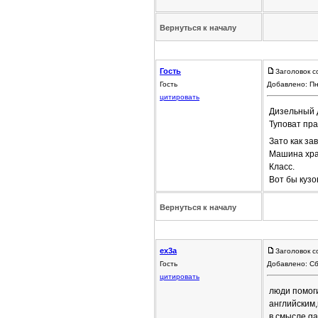
Вернуться к началу
Гость
Заголовок с
Гость
Добавлено: Пн
цитировать
Дизельный д
Туповат пра
Зато как за
Машина хран
Класс.
Вот бы кузо
Вернуться к началу
ex3a
Заголовок с
Гость
Добавлено: Сб
цитировать
люди помоги
английским,
в смысле ga