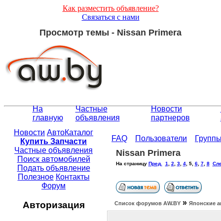
Как разместить объявление?
Связаться с нами
Просмотр темы - Nissan Primera
На
Частные
Новости
главную
объявления
партнеров
Новости
АвтоКаталог
FAQ
Пользователи
Групп
Купить Запчасти
Частные объявления
Nissan Primera
Поиск автомобилей
На страницу
Пред.
1
,
2
,
3
,
4
,
5
,
6
,
7
,
8
Сле
Подать объявление
Полезное
Контакты
Форум
»
Авторизация
Список форумов АW.BY
Японские а