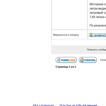
Моторная га
литра выдае
литровый т
7,85 литра 
По результа
Вернуться к началу
Показать сообщ
Спи
Страница
1
из
1
На главную
Частные объявления