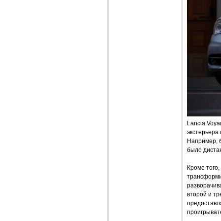
Lancia Voya
экстерьера 
Например, 
было диста
Кроме того
трансформир
разворачива
второй и т
предоставля
проигрывате