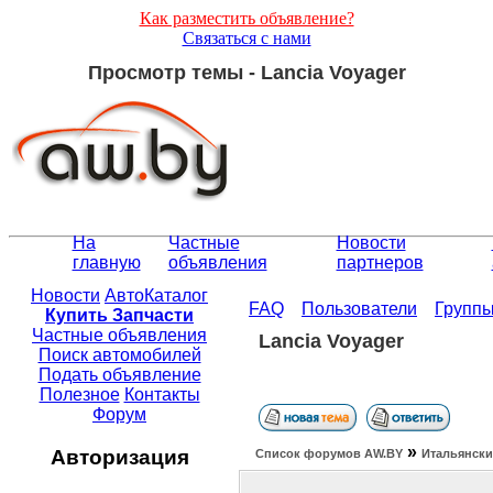
Как разместить объявление?
Связаться с нами
Просмотр темы - Lancia Voyager
На
Частные
Новости
главную
объявления
партнеров
Новости
АвтоКаталог
FAQ
Пользователи
Групп
Купить Запчасти
Частные объявления
Lancia Voyager
Поиск автомобилей
Подать объявление
Полезное
Контакты
Форум
»
Авторизация
Список форумов АW.BY
Итальянски