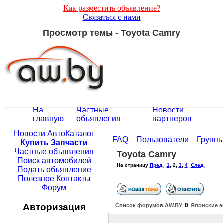
Как разместить объявление?
Связаться с нами
Просмотр темы - Toyota Camry
На
Частные
Новости
главную
объявления
партнеров
Новости
АвтоКаталог
FAQ
Пользователи
Групп
Купить Запчасти
Частные объявления
Toyota Camry
Поиск автомобилей
На страницу
Пред.
1
,
2
,
3
,
4
След.
Подать объявление
Полезное
Контакты
Форум
»
Авторизация
Список форумов АW.BY
Японские а