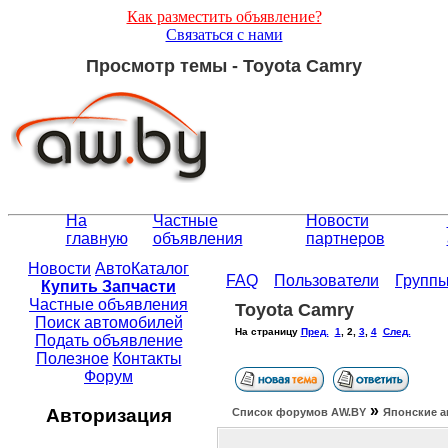
Как разместить объявление?
Связаться с нами
Просмотр темы - Toyota Camry
На
Частные
Новости
главную
объявления
партнеров
Новости
АвтоКаталог
FAQ
Пользователи
Групп
Купить Запчасти
Частные объявления
Toyota Camry
Поиск автомобилей
На страницу
Пред.
1
,
2
,
3
,
4
След.
Подать объявление
Полезное
Контакты
Форум
»
Авторизация
Список форумов АW.BY
Японские а