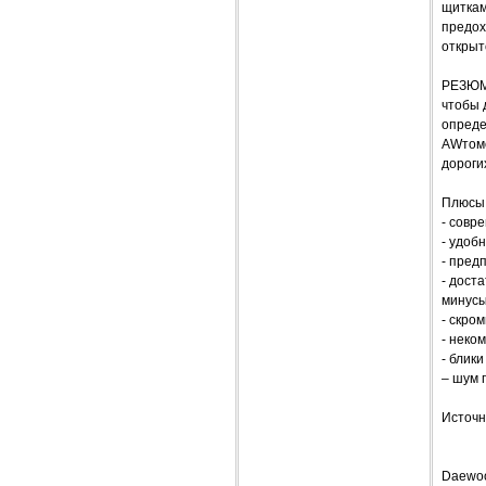
щиткам
предох
открыт
РЕЗЮ
чтобы 
опреде
AWтомо
дороги
Плюсы
- совр
- удоб
- пред
- дост
минусы
- скро
- неко
- блик
– шум 
Источн
Daewo