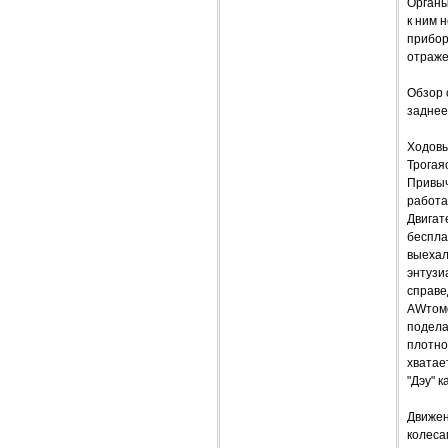
Органы
к ним 
прибор
отраже
Обзор 
заднее
Ходовы
Трогая
Привыч
работа
Двигат
беспла
выехал
энтузи
справе
AWтомо
подела
плотно
хватае
"Дэу" 
Движен
колеса