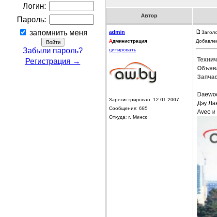
Логин:
Автор
Пароль:
запомнить меня
admin
Загол
А
дминистрация
Добавлен
Забыли пароль?
цитировать
Технич
Регистрация →
Объявл
Запчас
Daewoo
Зарегистрирован: 12.01.2007
Дэу Ла
Сообщения: 685
Aveo и
Откуда: г. Минск