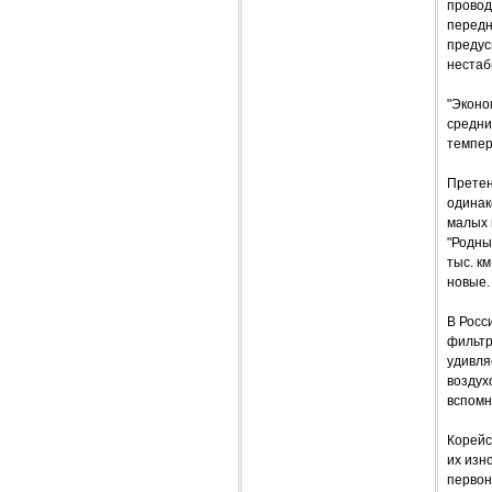
провод
передн
предус
нестаб
"Эконо
средни
темпер
Претен
одинак
малых 
"Родны
тыс. к
новые.
В Росс
фильтр
удивля
воздух
вспомн
Корейс
их изн
первон