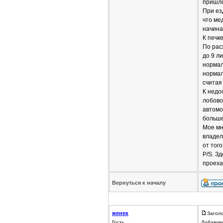
пришло
При ез
что ме
начина
К печк
По расх
до 9 л
нормал
нормал
считая
К недо
лобово
автомоб
больше
Мое мн
владел
от тог
P/S. З
проеха
Вернуться к началу
женек
Заголо
Гость
Добавлен