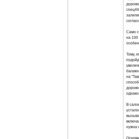
дороже
спецAW
залили
соглас
Само с
на 100 
особен
Тому, к
подойд
увелич
багажн
на "Та
способ
дорожн
однако
В сало
устало
вызыва
включа
нужна 
Основн