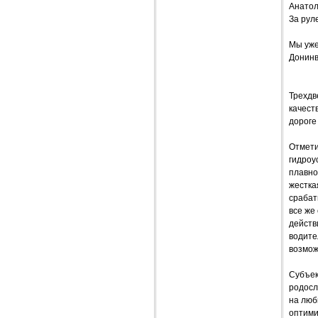
Анато
За рул
Мы уже
Донинв
Трехдв
качест
дороге
Отмети
гидроу
плавно
жестка
срабат
все же
действ
водите
возмож
Субъек
родосл
на люб
оптими