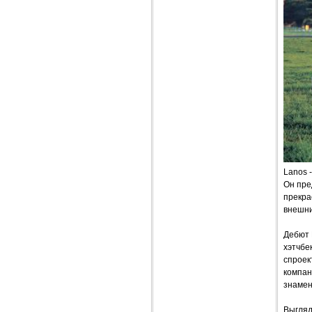
Lanos 
Он пре
прекра
внешни
Дебют 
хэтчбе
спроек
компан
знамен
Выгляд