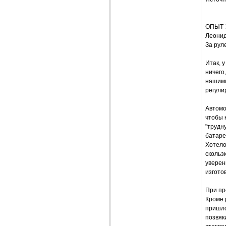
ОПЫТ 
Леони
За рул
Итак, 
ничего
нашими
регули
Автомо
чтобы 
"трудн
батаре
Хотело
скольз
уверен
изгото
При пр
Кроме 
пришло
позвяк