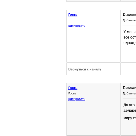
Гость
Загол
Добавлен
цитировать
У меня
все ос
однажд
Вернуться к началу
Гость
Загол
Гость
Добавлен
цитировать
Да что
делают
миру с