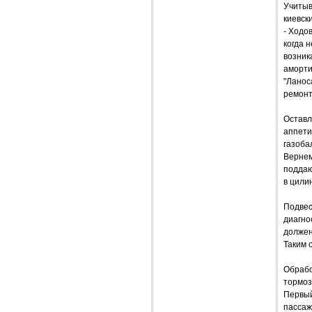
Учитыв
киевск
- Ходо
когда 
возник
аморти
"Ланос
ремонт
Оставл
аппети
газоба
Вернем
поддаю
в цили
Подвес
диагно
должен
Таким 
Обрабо
тормоз
Первый
пассаж