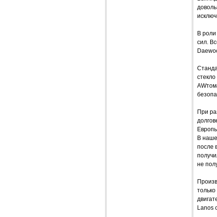
доволь
исключ
В роли
сил. В
Daewoo
Станда
стекло
AWтома
безопа
При ра
долгов
Европы
В наше
после 
получи
не пол
Произв
только
двигате
Lanos 