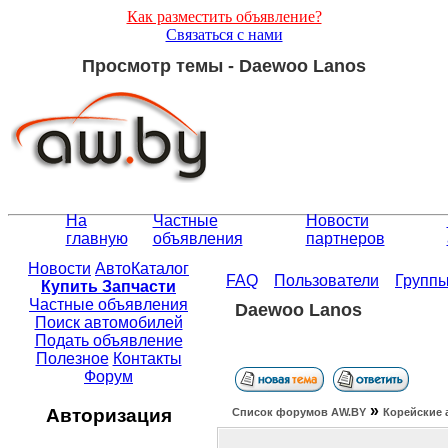
Как разместить объявление?
Связаться с нами
Просмотр темы - Daewoo Lanos
На
Частные
Новости
главную
объявления
партнеров
Новости
АвтоКаталог
FAQ
Пользователи
Групп
Купить Запчасти
Частные объявления
Daewoo Lanos
Поиск автомобилей
Подать объявление
Полезное
Контакты
Форум
»
Авторизация
Список форумов АW.BY
Корейские 