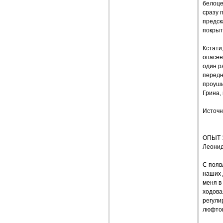
белоце
сразу 
предск
покрыт
Кстати
опасен
один р
передн
проуши
Грина,
Источн
ОПЫТ 
Леонид
С появ
наших 
меня в
ходова
регули
люфтов