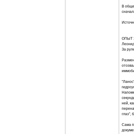
В обще
сначал
Источн
ОПЫТ 
Леонид
За рул
Размен
отозва
иммоби
"Ланос
гидроу
Напомн
секунд
ней, к
перена
глаз", 
Сама п
докуме