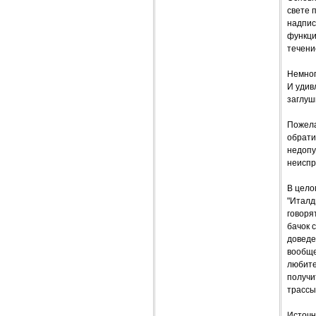
свете 
надпис
функци
течени
Немног
И удив
заглуш
Пожела
обрати
недопу
неиспр
В цело
"Италд
говоря
бачок 
доведе
вообще
любите
получи
трассы
Источн