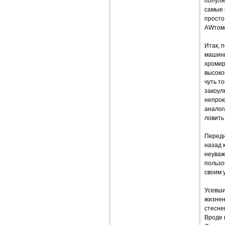
популя
самые 
просто
AWтом
Итак, 
машинк
хромир
высоко
чуть т
закоул
непрок
аналог
ловить
Передн
назад 
неуваж
пользо
своим у
Усевши
жизнен
стесне
Вроде 