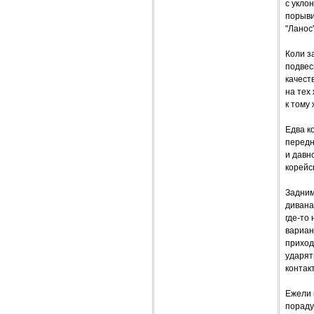
с укло
порыви
"Ланос"
Коли з
подвес
качест
на тех
к тому
Едва к
передн
и давн
корейс
Задним
дивана
где-то
вариан
приход
ударят
контак
Ежели 
пораду