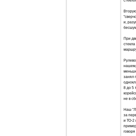
стекло
Вторую
"сверч
и, раз
бесшум
При дв
стекла
маршру
Рулево
нашем,
меньше
занял 
однокл
8 до 5
корейс
не в сб
Наш "Л
за пер
и ТО-2 
пример
говоря