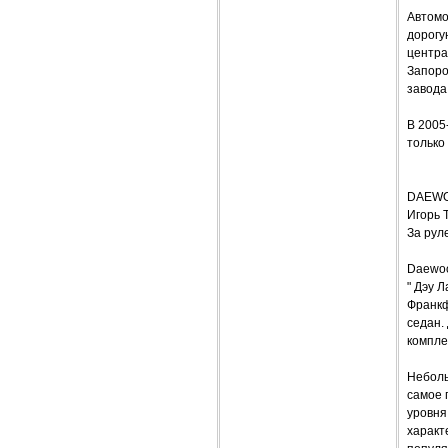
Автомо
дорогу
центра
Запоро
завода
В 2005
только
DAEWO
Игорь
За рул
Daewo
" Дэу 
Франкф
седан.
компле
Неболь
самое 
уровня
характ