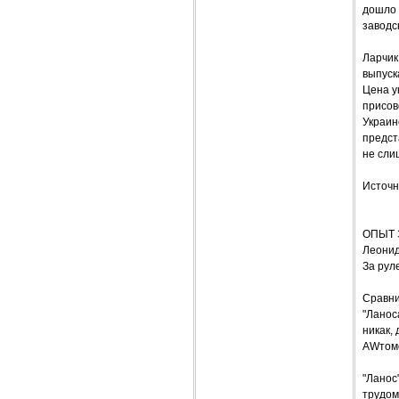
дошло 
заводс
Ларчик
выпуск
Цена у
присов
Украин
предст
не сли
Источн
ОПЫТ 
Леони
За рул
Сравни
"Ланос
никак,
AWтомо
"Ланос
трудом