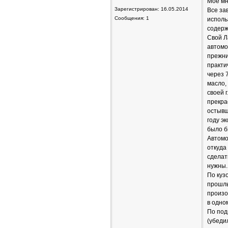
Мое мн
Зарегистрирован: 16.05.2014
Все за
Сообщения: 1
использ
содерж
Свой Л
автомо
прежни
практи
через 
масло,
своей 
прекра
остывш
году э
было б
Автомо
откуда
сделат
нужны.
По куз
прошлы
произо
в одно
По под
(убеди