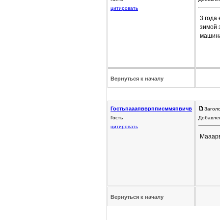
цитировать
3 года
зимой 
машина
Вернуться к началу
Гостьпааапвврпписммяпвичв
Загол
Гость
Добавлен
цитировать
Мааар
Вернуться к началу