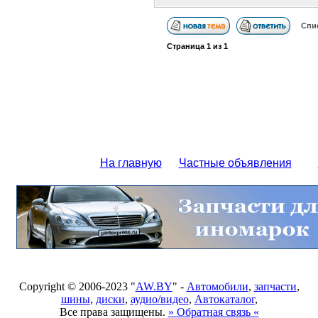
Спи
Страница
1
из
1
На главную
Частные объявления
Copyright © 2006-2023 "
AW.BY
" -
Автомобили
,
запчасти
,
шины
,
диски
,
аудио/видео
,
Автокаталог
,
Все права защищены.
» Обратная связь «