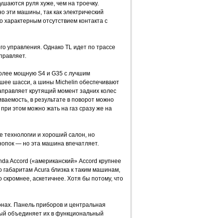
шаются руля хуже, чем на троечку.
о эти машины, так как электрический
го характерным отсутствием контакта с
о управления. Однако TL идет по трассе
правляет.
олее мощную S4 и G35 с лучшим
шее шасси, а шины Michelin обеспечивают
направляет крутящий момент задних колес
ваемость, в результате в поворот можно
при этом можно жать на газ сразу же на
е технологии и хороший салон, но
нопок — но эта машина впечатляет.
da Accord («американский» Accord крупнее
по габаритам Acura близка к таким машинам,
о скромнее, аскетичнее. Хотя бы потому, что
нах. Панель приборов и центральная
рый объединяет их в функциональный