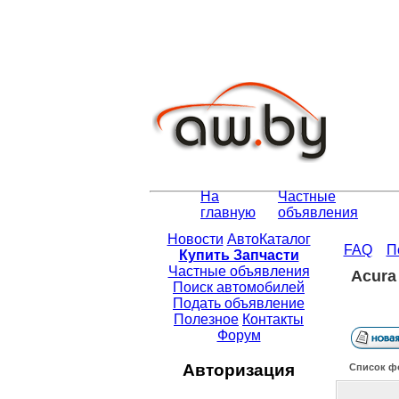
На
Частные
главную
объявления
Новости
АвтоКаталог
FAQ
П
Купить Запчасти
Частные объявления
Acura
Поиск автомобилей
Подать объявление
Полезное
Контакты
Форум
Авторизация
Список ф