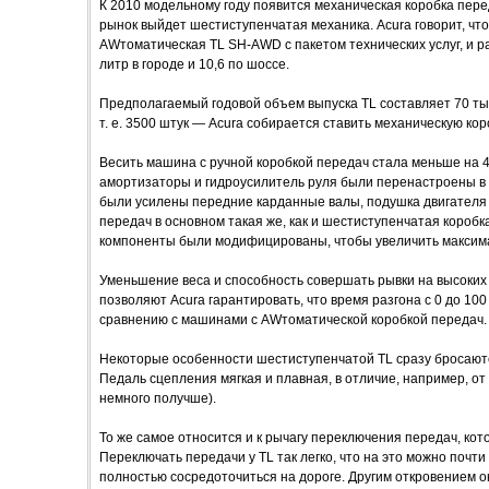
К 2010 модельному году появится механическая коробка пере
рынок выйдет шестиступенчатая механика. Acura говорит, что 
AWтоматическая TL SH-AWD с пакетом технических услуг, и ра
литр в городе и 10,6 по шоссе.
Предполагаемый годовой объем выпуска TL составляет 70 тыс
т. е. 3500 штук — Acura собирается ставить механическую кор
Весить машина с ручной коробкой передач стала меньше на 40
амортизаторы и гидроусилитель руля были перенастроены в с
были усилены передние карданные валы, подушка двигателя 
передач в основном такая же, как и шестиступенчатая коробка 
компоненты были модифицированы, чтобы увеличить максим
Уменьшение веса и способность совершать рывки на высоких
позволяют Acura гарантировать, что время разгона с 0 до 100
сравнению с машинами с AWтоматической коробкой передач.
Некоторые особенности шестиступенчатой TL сразу бросаютс
Педаль сцепления мягкая и плавная, в отличие, например, от пед
немного получше).
То же самое относится и к рычагу переключения передач, ко
Переключать передачи у TL так легко, что на это можно почти
полностью сосредоточиться на дороге. Другим откровением о