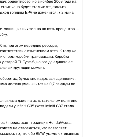
дач: ориентировочно в ноябре 2009 года на
стоить она будет столько же, сколько
сход топлива EPA не изменится: 7,2 км на
. машин, из них только на пять процентов —
обку.
 кг, при этом передние рессоры,
оответствии с изменением веса. К тому же,
и опоры коробки трансмиссии. Коробка
у старой TL Type-S, но все до единого ее
альный крутящий момент.
 оборотах, буквально надрывая сцепление,
 км/ч должно уменьшится на 0,7 секунды по
я в глаза даже на испытательном полигоне.
али у Infiniti G35 (хотя Infiniti G37 стала
торый продолжает традиции Honda/Acura.
 совсем не отвлекаться, что позволяет
казалось то, что обе BMW, укомплектованные