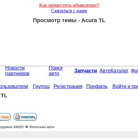
Как разместить объявление?
Связаться с нами
Просмотр темы - Acura TL
Новости
Поиск
Запчасти
АвтоКаталог
Фо
партнеров
авто
ользователи
Группы
Регистрация
Профиль
Войти и п
 TL
»
орумов АW.BY
Японские авто