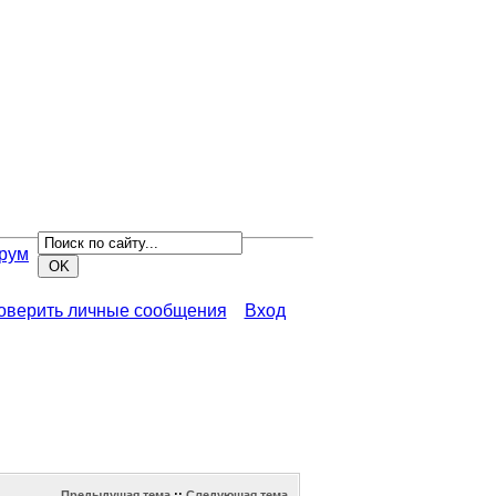
рум
роверить личные сообщения
Вход
Предыдущая тема
::
Следующая тема