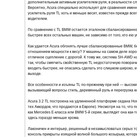
дополнительным активным усилителем руля, в реальности слу
Вероятно, Acura специально использует для сравнения именн
усилитель руля TL хоть и меньше весит, известен прежде все
водителем.
По сравнению с TL BMW остается эталоном сбалансированног
быстрее всех остальных машин, не зависимо от того, кто ею у
Как удается Acura обгонять лучше сбалансированные BMW, б
отношением мощности к весу? У машины на самом деле хоро
отличное сцепление с дорогой. К тому же, система SH-AWD 
так, чтобы смягчить свойственную TL недостаточную поворачи
входить быстрее, не опасаясь сделать это слишком широко, и 
выходе.
Все особенности и изъяны TL по-прежнему при ней — высоки
вызывающий вопросы стиль, деревянный руль и перегрузка к
Acura 3.2 TL построена на удлиненной платформе седана Hon
тех Аккордов, что продаются в Европе). Несмотря на то, что 
как Mercedes E-класса или BMW 5-й серии, выглядит она как-т
здесь гораздо меньше хрома.
Лаконичен и интерьер, решенный в незамысловатых серых то
консоль прикрыты изящной волной большого козырька, кото