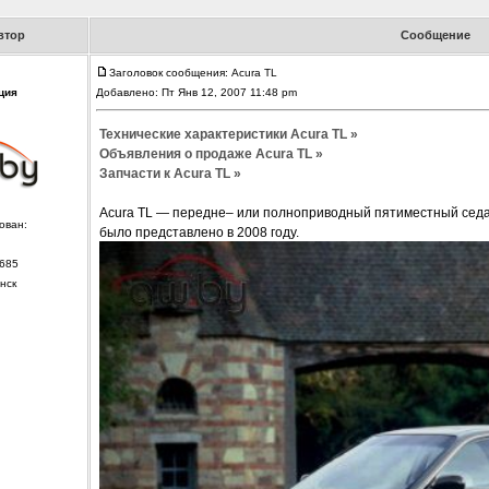
втор
Сообщение
Заголовок сообщения: Acura TL
ция
Добавлено: Пт Янв 12, 2007 11:48 pm
Технические характеристики Acura TL »
Объявления о продаже Acura TL »
Запчасти к Acura TL »
Acura TL — передне– или полноприводный пятиместный седа
ован:
было представлено в 2008 году.
685
нск