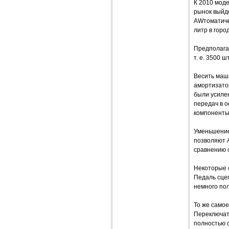
К 2010 моде
рынок выйде
AWтоматичес
литр в горо
Предполагае
т. е. 3500 
Весить маши
амортизатор
были усиле
передач в о
компоненты
Уменьшение
позволяют A
сравнению 
Некоторые 
Педаль сцепл
немного по
То же самое
Переключать
полностью с