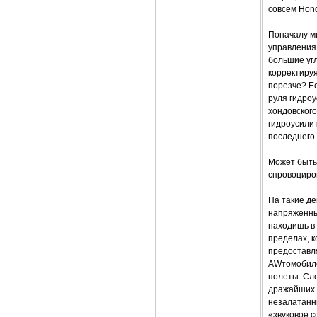
совсем Hond
Поначалу мы
управления
большие угл
корректируя
порезче? Ес
руля гидроу
хондовского
гидроусилит
последнего 
Может быть
спровоциро
На такие де
напряженных
находишь в 
пределах, к
предоставл
AWтомобиле
полеты. Сло
дражайших п
незалатанн
«звуковое 