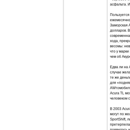
асфальта. 
Пользуется
ежемесячно
Заморская 
долларов. В
современна
хода, прекр
весомы: нев
что у марки
чем об Акур
Едва ли на 
случае жел
те же день
для «подня
AWтомобиль
Acura TL мо
человеком 
В 2003 Acur
могут по ж
SportShift,
претерпела 
появилась 