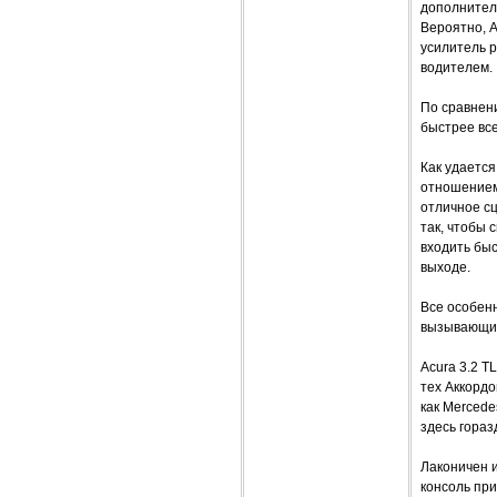
дополнитель
Вероятно, A
усилитель р
водителем.
По сравнен
быстрее все
Как удаетс
отношением
отличное с
так, чтобы 
входить быс
выходе.
Все особенн
вызывающий
Acura 3.2 T
тех Аккордо
как Mercede
здесь гораз
Лаконичен 
консоль пр