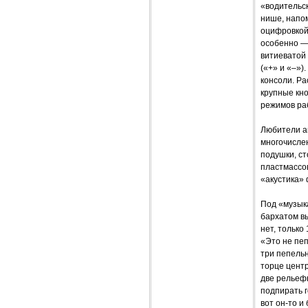
«водительск
нише, напо
оцифровкой
особенно —
витиеватой
(«+» и «–»)
консоли. Р
крупные кн
режимов ра
Любители а
многочисле
подушки, ст
пластмассов
«акустика»
Под «музык
бархатом вы
нет, только
«Это не пеп
три пепельн
торце центр
две рельефн
подпирать 
вот он-то и