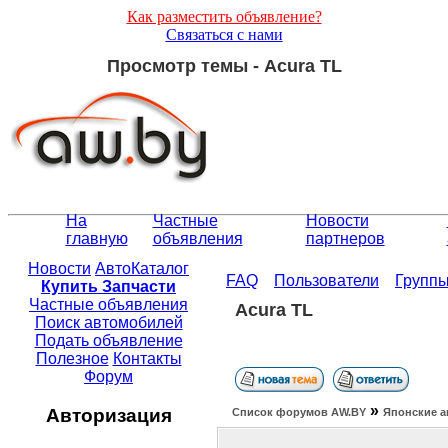
Как разместить объявление?
Связаться с нами
Просмотр темы - Acura TL
На
Частные
Новости
главную
объявления
партнеров
Новости
АвтоКаталог
FAQ
Пользователи
Групп
Купить Запчасти
Частные объявления
Acura TL
Поиск автомобилей
Подать объявление
Полезное
Контакты
Форум
»
Авторизация
Список форумов АW.BY
Японские а