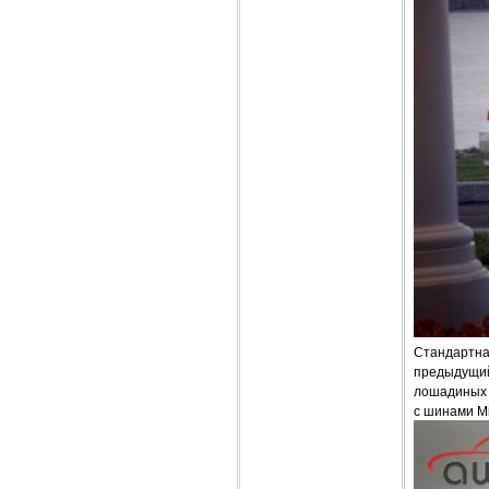
Стандартна
предыдущий
лошадиных с
с шинами Mic