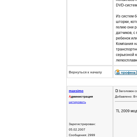
DVD-систему
Из систем 
шторки, кот
гелию они р
датчиков, с
ребенок или
Компания н
транспортн
серьезной к
легкосплав
Вернуться к началу
maxsimo
Заголовок с
А
дминистрация
Добавлено: Вт
цитировать
TL 2009 мод
Зарегистрирован:
05.02.2007
Сообщения: 2999