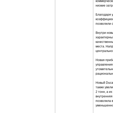
коммерческо
низкие затр
Благодаря у
коэффициент
позволили 
Внутри нов
характерны
качественны
места. Нап
центрально
Новая приб
управления
утомительн
рациональн
Новый Duca
также увели
2 тонн, а и
внутренняя 
позволила в
уменьшенной