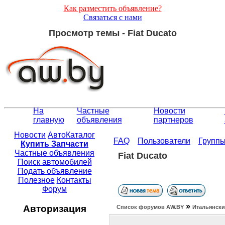
Как разместить объявление?
Связаться с нами
Просмотр темы - Fiat Ducato
На
Частные
Новости
главную
объявления
партнеров
Новости
АвтоКаталог
FAQ
Пользователи
Групп
Купить Запчасти
Частные объявления
Fiat Ducato
Поиск автомобилей
Подать объявление
Полезное
Контакты
Форум
»
Авторизация
Список форумов АW.BY
Итальянски