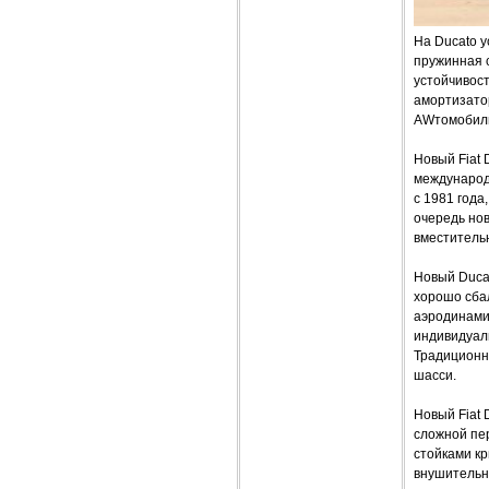
На Ducato 
пружинная 
устойчивост
амортизатор
AWтомобиль
Новый Fiat 
международн
с 1981 года
очередь нов
вместитель
Новый Ducat
хорошо сба
аэродинами
индивидуал
Традиционно
шасси.
Новый Fiat
сложной пе
стойками к
внушительно