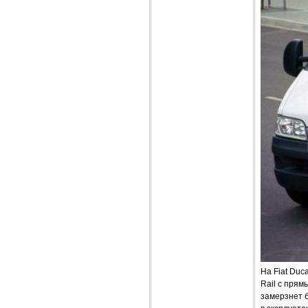
На Fiat Duc
Rail с прям
замерзнет б