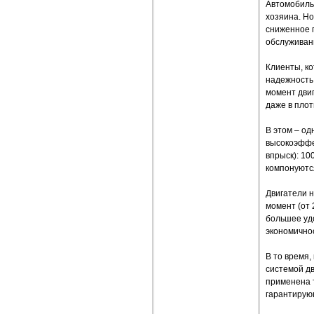
Автомобиль
хозяина. Но
сниженное 
обслуживани
Клиенты, ко
надежность,
момент дви
даже в плот
В этом – од
высокоэффе
впрыск): 100 
компонуютс
Двигатели н
момент (от 
большее уд
экономично
В то время,
системой дв
применена 
гарантирую