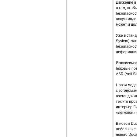
Движение в 
в том, чтоб
безопаснос
новую модел
может и до
Уже в станд
System), эл
безопаснос
деформации
В зависимо
боковые по
ASR (Anti Sl
Новая моде
с эргономик
время движ
тех кто про
интерьер F
«легковой»
В новом Duc
небольшие 
нового Duc