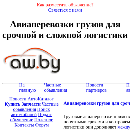
Как разместить объявление?
Связаться с нами
Авиаперевозки грузов для
срочной и сложной логистики
На
Частные
Новости
П
главную
объявления
партнеров
а
Новости
АвтоКаталог
Авиаперевозки грузов для сро
Купить Запчасти
Частные
объявления
Поиск
автомобилей
Подать
Грузовые авиаперевозки применяю
объявление
Полезное
понятными сроками и контролем
Контакты
Форум
логистики они дополняют
между