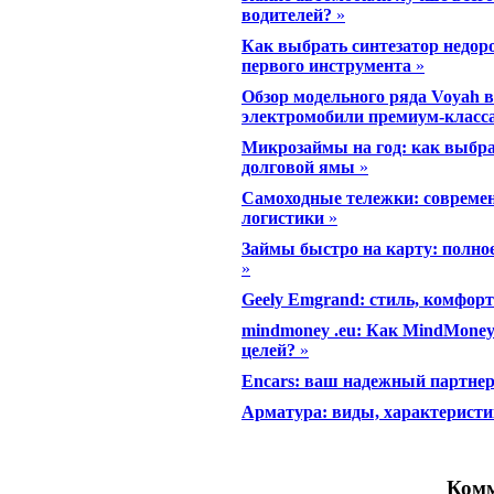
водителей?
»
Как выбрать синтезатор недоро
первого инструмента
»
Обзор модельного ряда Voyah 
электромобили премиум-класс
Микрозаймы на год: как выбра
долговой ямы
»
Самоходные тележки: совреме
логистики
»
Займы быстро на карту: полно
»
Geely Emgrand: стиль, комфор
mindmoney .eu: Как MindMoney.
целей?
»
Encars: ваш надежный партнер
Арматура: виды, характерист
Комм