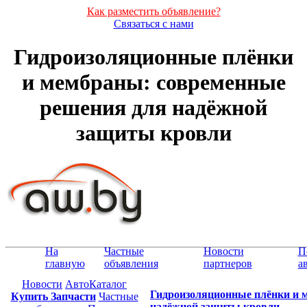
Как разместить объявление?
Связаться с нами
Гидроизоляционные плёнки
и мембраны: современные
решения для надёжной
защиты кровли
На
Частные
Новости
П
главную
объявления
партнеров
а
Новости
АвтоКаталог
Гидроизоляционные плёнки и 
Купить Запчасти
Частные
надёжной защиты кровли