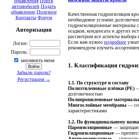
объявления
Поиск
автомобилей
Подать
объявление
Полезное
Качественная гидроизоляция кро
Контакты
Форум
необходимое условие долговечн
гидроизоляционные материалы с
Авторизация
осадков, конденсата и других ис
рассмотрим все аспекты выбора
Если вам нужно
подробнее
узнат
Логин:
рекомендуем изучить ассортиме
Пароль:
запомнить меня
1. Классификация гидро
Забыли пароль?
Регистрация →
1.1. По структуре и составу
Полиэтиленовые плёнки (PE)
—
долговечностью
Полипропиленовые материалы
Многослойные мембраны
— со
характеристиками
1.2. По функциональному назн
Пароизоляционные
— защищают 
Гидроизоляционные
— препятс
Антиконденсатные
— специальн