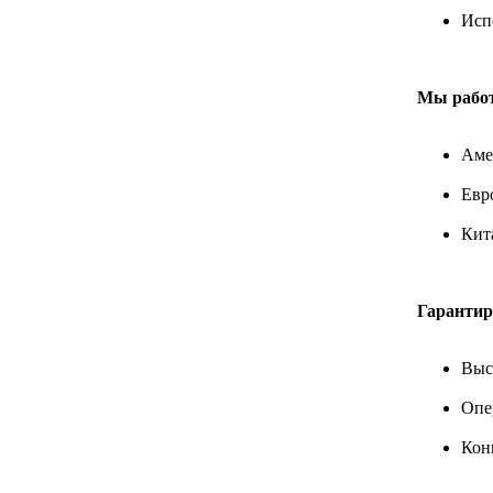
Исп
Мы работ
Аме
Евр
Кит
Гарантир
Выс
Опе
Кон