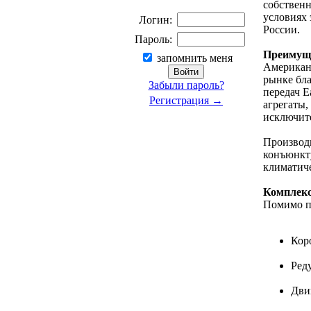
собственн
условиях 
Логин:
России.
Пароль:
Преимуще
запомнить меня
Американ
рынке бла
Забыли пароль?
передач Ea
Регистрация →
агрегаты,
исключите
Производ
конъюнкт
климатиче
Комплекс
Помимо по
Кор
Ред
Дви