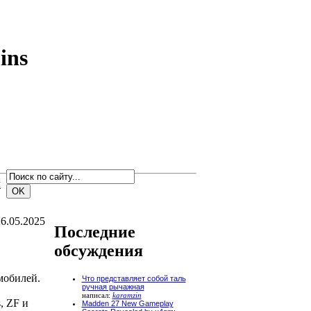
ins
м
6.05.2025
Последние
обсуждения
мобилей.
Что представляет собой таль
ручная рычажная
написал:
karamzin
, ZF и
Madden 27 New Gameplay