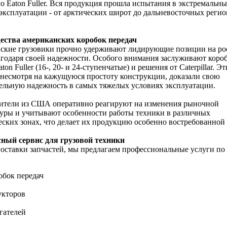
о Eaton Fuller. Вся продукция прошла испытания в экстремальн
эксплуатации - от арктических широт до дальневосточных регио
ства американских коробок передач
ские грузовики прочно удерживают лидирующие позиции на ро
годаря своей надежности. Особого внимания заслуживают коро
ton Fuller (16-, 20- и 24-ступенчатые) и решения от Caterpillar. Эт
 несмотря на кажущуюся простоту конструкции, доказали свою
льную надежность в самых тяжелых условиях эксплуатации.
ители из США оперативно реагируют на изменения рыночной
уры и учитывают особенности работы техники в различных
ских зонах, что делает их продукцию особенно востребованной 
ный сервис для грузовой техники
ставки запчастей, мы предлагаем профессиональные услуги по 
обок передач
укторов
гателей