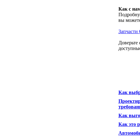
Как с на
Подробную
вы можете
Запчасти 
Доверьте 
доступные
Как выбр
Проектир
требован
Как выго
Как это р
Автомоби