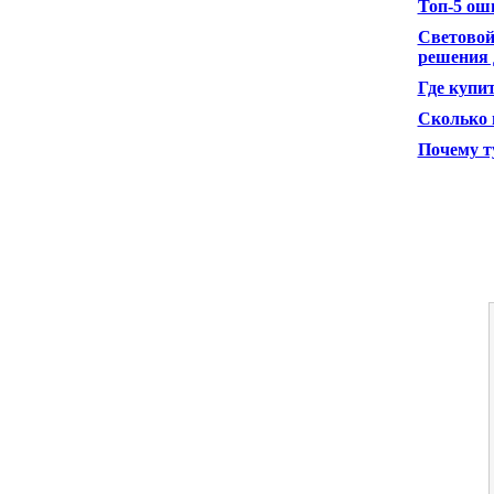
Топ-5 ош
Световой
решения 
Где купи
Сколько н
Почему т