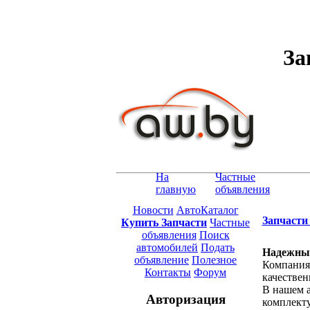
За
На
Частные
главную
объявления
Новости
АвтоКаталог
Запчасти 
Купить Запчасти
Частные
объявления
Поиск
автомобилей
Подать
Надежные
объявление
Полезное
Компания 
Контакты
Форум
качествен
В нашем 
Авторизация
комплекту