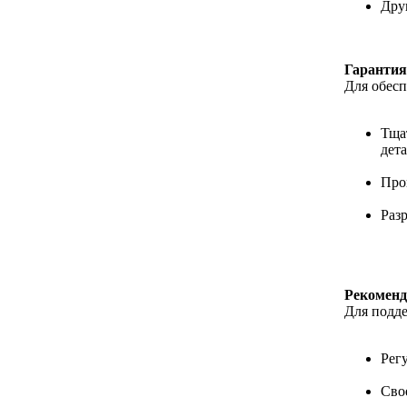
Дру
Гарантия
Для обесп
Тща
дет
Про
Раз
Рекоменд
Для подде
Рег
Сво