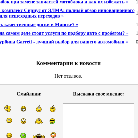
ибок при замене запчастей мотоблока и как их избежать
»
1
 комплекс Сириус от ЭЛМА: полный обзор инновационного
1
для пешеходных переходов
»
ть качественные диски в Минске?
»
1
а самом деле стоят услуги по подбору авто с пробегом?
»
1
урбина Garrett - лучший выбор для вашего автомобиля
»
0
Комментарии к новости
Нет отзывов.
Смайлики:
Выскажи свое мнение: