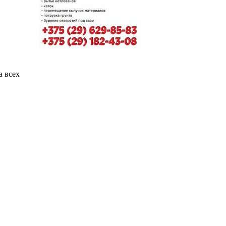
а всех
: