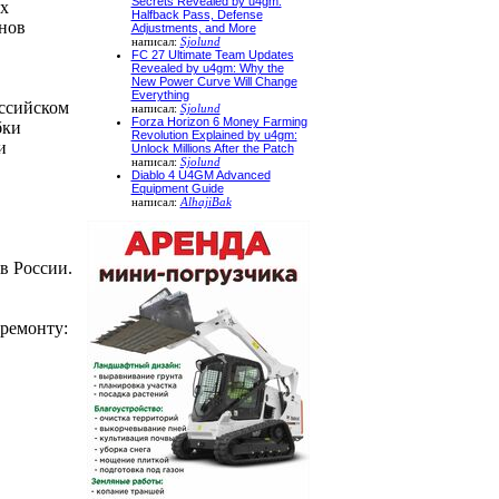
Secrets Revealed by u4gm:
ых
Halfback Pass, Defense
нов
Adjustments, and More
написал:
Sjolund
FC 27 Ultimate Team Updates
Revealed by u4gm: Why the
New Power Curve Will Change
Everything
ссийском
написал:
Sjolund
Forza Horizon 6 Money Farming
бки
Revolution Explained by u4gm:
и
Unlock Millions After the Patch
написал:
Sjolund
Diablo 4 U4GM Advanced
Equipment Guide
написал:
AlhajiBak
в России.
ремонту: