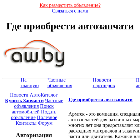
Как разместить объявление?
Связаться с нами
Где приобрести автозапчати
На
Частные
Новости
П
главную
объявления
партнеров
а
Новости
АвтоКаталог
Где приобрести автозапчати
Купить Запчасти
Частные
объявления
Поиск
автомобилей
Подать
Армтек - это компания, специал
объявление
Полезное
автозапчастей для различных ма
Контакты
Форум
многих лет она предоставляет к
расходных материалов и заканч
Авторизация
части или двигателя. Каждый вл