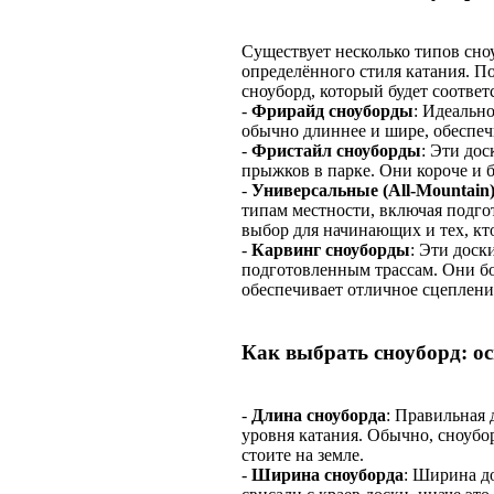
Существует несколько типов сно
определённого стиля катания. П
сноуборд, который будет соотве
-
Фрирайд сноуборды
: Идеально
обычно длиннее и шире, обеспеч
-
Фристайл сноуборды
: Эти до
прыжков в парке. Они короче и б
-
Универсальные (All-Mountain
типам местности, включая подго
выбор для начинающих и тех, кто
-
Карвинг сноуборды
: Эти доск
подготовленным трассам. Они бо
обеспечивает отличное сцеплени
Как выбрать сноуборд: о
-
Длина сноуборда
: Правильная 
уровня катания. Обычно, сноубо
стоите на земле.
-
Ширина сноуборда
: Ширина д