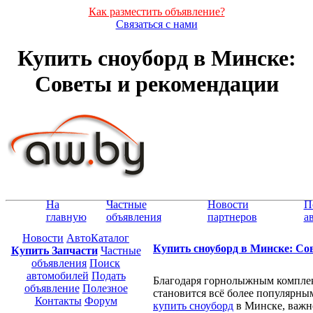
Как разместить объявление?
Связаться с нами
Купить сноуборд в Минске:
Советы и рекомендации
На
Частные
Новости
П
главную
объявления
партнеров
а
Новости
АвтоКаталог
Купить сноуборд в Минске: Со
Купить Запчасти
Частные
объявления
Поиск
автомобилей
Подать
Благодаря горнолыжным комплек
объявление
Полезное
становится всё более популярным
Контакты
Форум
купить сноуборд
в Минске, важн