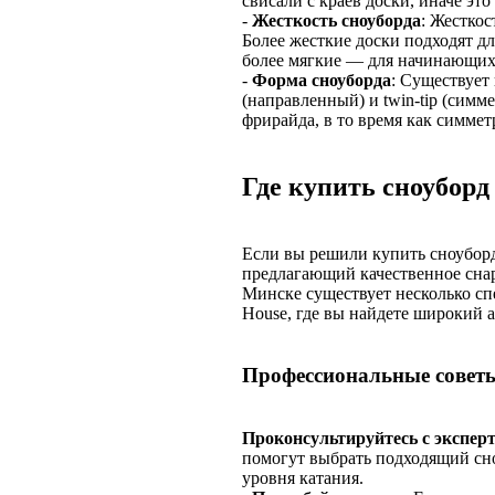
свисали с краев доски, иначе это
-
Жесткость сноуборда
: Жесткос
Более жесткие доски подходят дл
более мягкие — для начинающих
-
Форма сноуборда
: Существует 
(направленный) и twin-tip (сим
фрирайда, в то время как симме
Где купить сноуборд
Если вы решили купить сноубор
предлагающий качественное сна
Минске существует несколько сп
House, где вы найдете широкий а
Профессиональные совет
Проконсультируйтесь с экспер
помогут выбрать подходящий сно
уровня катания.