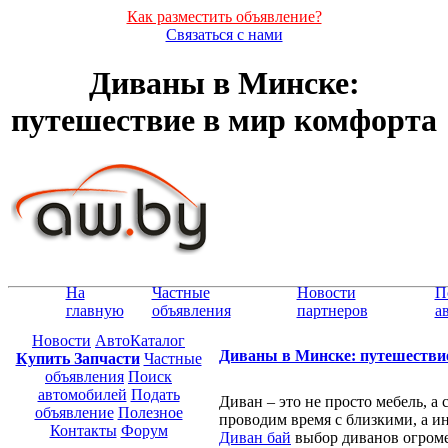
Как разместить объявление?
Связаться с нами
Диваны в Минске:
путешествие в мир комфорта
На
Частные
Новости
П
главную
объявления
партнеров
а
Новости
АвтоКаталог
Диваны в Минске: путешестви
Купить Запчасти
Частные
объявления
Поиск
автомобилей
Подать
Диван – это не просто мебель, а
объявление
Полезное
проводим время с близкими, а и
Контакты
Форум
Диван бай
выбор диванов огроме