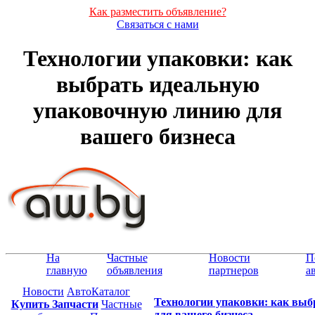
Как разместить объявление?
Связаться с нами
Технологии упаковки: как
выбрать идеальную
упаковочную линию для
вашего бизнеса
На
Частные
Новости
П
главную
объявления
партнеров
а
Новости
АвтоКаталог
Технологии упаковки: как вы
Купить Запчасти
Частные
для вашего бизнеса