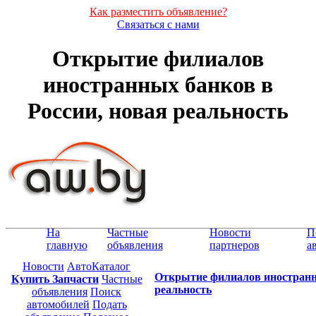
Как разместить объявление?
Связаться с нами
Открытие филиалов
иностранных банков в
России, новая реальность
На
Частные
Новости
П
главную
объявления
партнеров
а
Новости
АвтоКаталог
Открытие филиалов иностранны
Купить Запчасти
Частные
реальность
объявления
Поиск
автомобилей
Подать