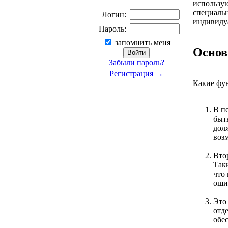
использу
специаль
Логин:
индивидуа
Пароль:
запомнить меня
Основ
Забыли пароль?
Регистрация →
Какие фу
В п
быть
дол
воз
Вто
Так
что
оши
Это
отд
обе