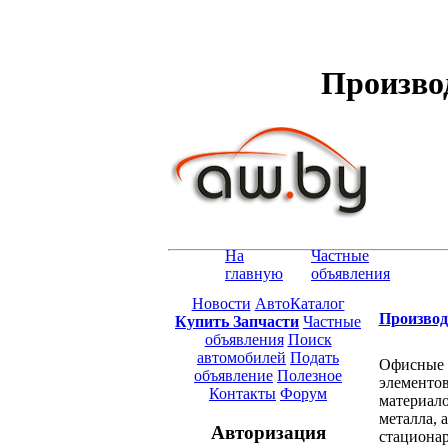
Произво
На
Частные
главную
объявления
Новости
АвтоКаталог
Производ
Купить Запчасти
Частные
объявления
Поиск
автомобилей
Подать
Офисные п
объявление
Полезное
элементов
Контакты
Форум
материало
металла, 
Авторизация
стационар