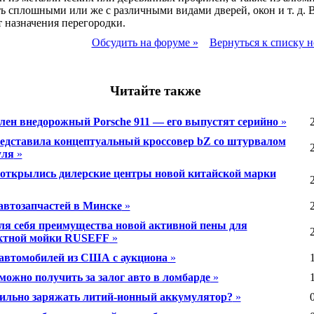
ь сплошными или же с различными видами дверей, окон и т. д. 
т назначения перегородки.
Обсудить на форуме »
Вернуться к списку н
Читайте также
лен внедорожный Porsche 911 — его выпустят серийно
»
редставила концептуальный кроссовер bZ со штурвалом
уля
»
 открылись дилерские центры новой китайской марки
автозапчастей в Минске
»
ля себя преимущества новой активной пены для
ктной мойки RUSEFF
»
автомобилей из США с аукциона
»
можно получить за залог авто в ломбарде
»
ильно заряжать литий-ионный аккумулятор?
»