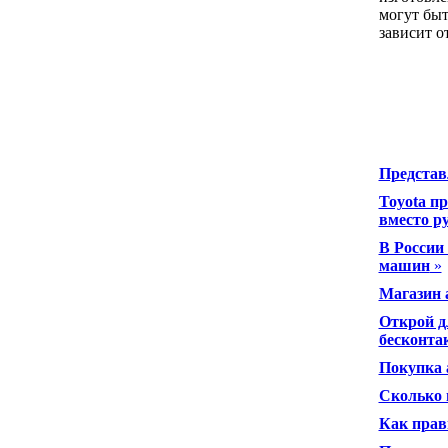
могут быт
зависит о
Представ
Toyota п
вместо р
В России
машин
»
Магазин 
Открой д
бесконта
Покупка 
Сколько 
Как прав