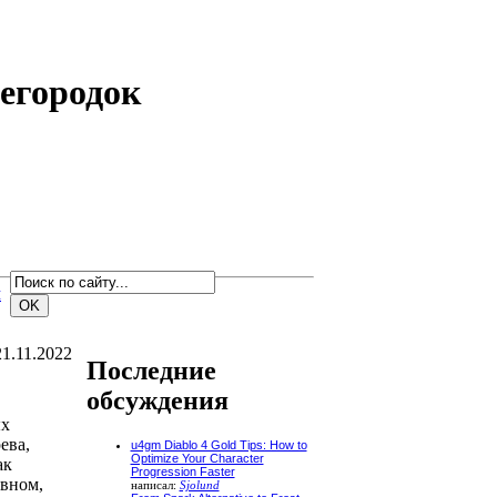
егородок
м
21.11.2022
Последние
обсуждения
ых
ева,
u4gm Diablo 4 Gold Tips: How to
Optimize Your Character
ак
Progression Faster
овном,
написал:
Sjolund