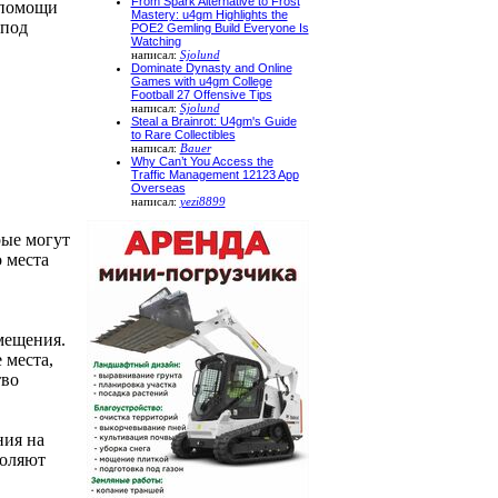
From Spark Alternative to Frost
 помощи
Mastery: u4gm Highlights the
под
POE2 Gemling Build Everyone Is
Watching
написал:
Sjolund
Dominate Dynasty and Online
Games with u4gm College
Football 27 Offensive Tips
написал:
Sjolund
Steal a Brainrot: U4gm's Guide
to Rare Collectibles
написал:
Bauer
Why Can’t You Access the
Traffic Management 12123 App
Overseas
написал:
yezi8899
рые могут
о места
мещения.
 места,
тво
ния на
воляют