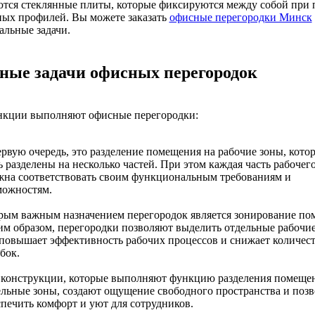
ются стеклянные плиты, которые фиксируются между собой при
ных профилей. Вы можете заказать
офисные перегородки Минск
льные задачи.
ные задачи офисных перегородок
нкции выполняют офисные перегородки:
ервую очередь, это разделение помещения на рабочие зоны, кото
 разделены на несколько частей. При этом каждая часть рабочег
жна соответствовать своим функциональным требованиям и
можностям.
рым важным назначением перегородок является зонирование по
им образом, перегородки позволяют выделить отдельные рабочие
 повышает эффективность рабочих процессов и снижает количес
бок.
 конструкции, которые выполняют функцию разделения помеще
ельные зоны, создают ощущение свободного пространства и поз
спечить комфорт и уют для сотрудников.