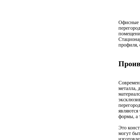
Офисные 
перегород
помещени
Стациона
профиля, 
Проив
Современн
металла, 
материало
эксклюзи
перегород
являются 
формы, а 
Это конст
могут быт
изготовле