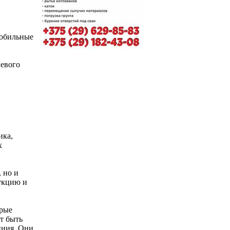
Мобильные
евого
ика,
х
 но и
укцию и
орые
т быть
иния. Они