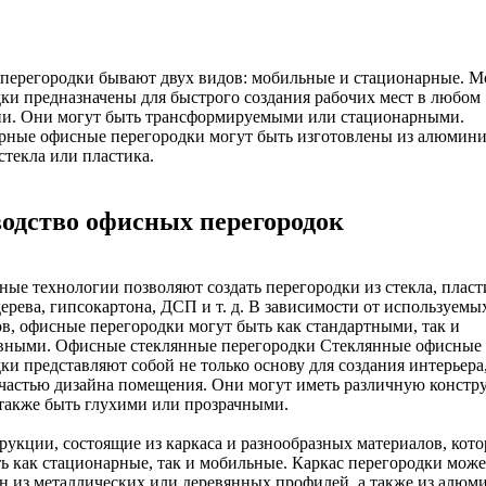
перегородки бывают двух видов: мобильные и стационарные. 
ки предназначены для быстрого создания рабочих мест в любом
и. Они могут быть трансформируемыми или стационарными.
рные офисные перегородки могут быть изготовлены из алюмини
стекла или пластика.
одство офисных перегородок
ые технологии позволяют создать перегородки из стекла, пласт
дерева, гипсокартона, ДСП и т. д. В зависимости от используемы
в, офисные перегородки могут быть как стандартными, так и
вными. Офисные стеклянные перегородки Стеклянные офисные
ки представляют собой не только основу для создания интерьера,
частью дизайна помещения. Они могут иметь различную констр
также быть глухими или прозрачными.
рукции, состоящие из каркаса и разнообразных материалов, кот
ь как стационарные, так и мобильные. Каркас перегородки може
н из металлических или деревянных профилей, а также из алюм