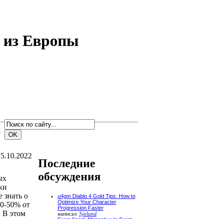
 из Европы
м
5.10.2022
Последние
обсуждения
ых
ки
 знать о
u4gm Diablo 4 Gold Tips: How to
Optimize Your Character
30-50% от
Progression Faster
 В этом
написал:
Sjolund