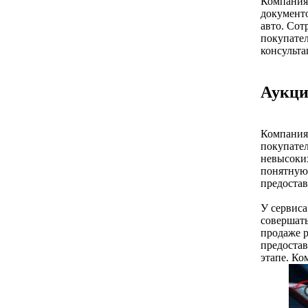
Компания 
документо
авто. Со
покупател
консульт
Аукци
Компания
покупател
невысоких
понятную 
предостав
У сервиса
совершать
продаже 
предостав
этапе. Ко