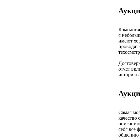
Аукци
Компания 
с небольш
имеют хо
проводят 
техосмотр
Достоверн
отчет вкл
историю а
Аукци
Самая мол
качество 
описанию 
себя все 
общению с