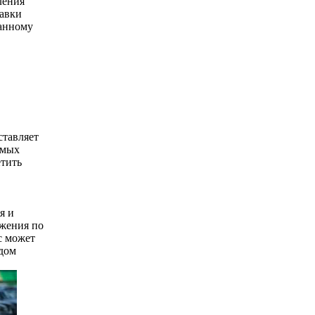
ления
равки
занному
ставляет
амых
етить
я и
ожения по
с может
дом