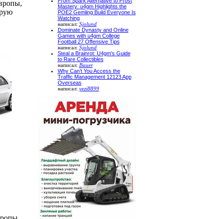
From Spark Alternative to Frost
вропы,
Mastery: u4gm Highlights the
трую
POE2 Gemling Build Everyone Is
Watching
написал:
Sjolund
Dominate Dynasty and Online
Games with u4gm College
Football 27 Offensive Tips
написал:
Sjolund
Steal a Brainrot: U4gm's Guide
to Rare Collectibles
написал:
Bauer
Why Can’t You Access the
Traffic Management 12123 App
Overseas
написал:
yezi8899
вропы