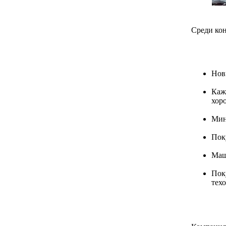
Среди ко
Нов
Каж
хор
Мин
Пок
Маш
Пок
тех