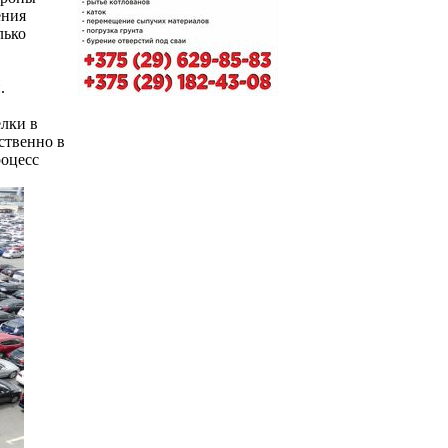
ения
лько
.
лки в
ственно в
роцесс