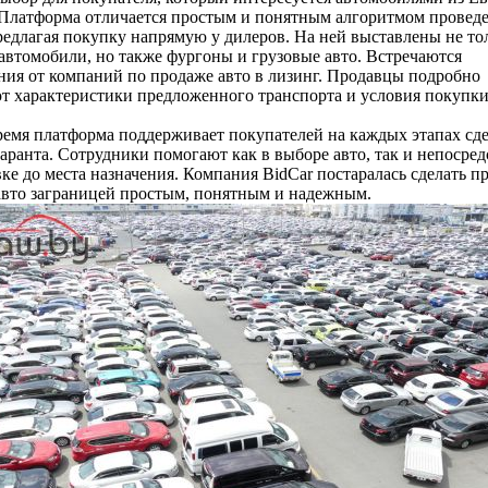
 Платформа отличается простым и понятным алгоритмом провед
редлагая покупку напрямую у дилеров. На ней выставлены не то
автомобили, но также фургоны и грузовые авто. Встречаются
ия от компаний по продаже авто в лизинг. Продавцы подробно
 характеристики предложенного транспорта и условия покупки
ремя платформа поддерживает покупателей на каждых этапах сде
гаранта. Сотрудники помогают как в выборе авто, так и непосред
вке до места назначения. Компания BidCar постаралась сделать п
авто заграницей простым, понятным и надежным.