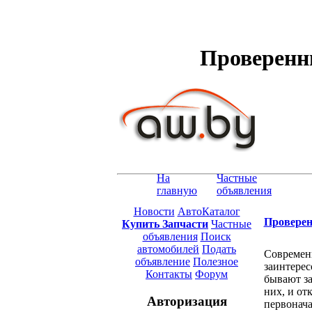
Проверенн
На
Частные
главную
объявления
Новости
АвтоКаталог
Проверен
Купить Запчасти
Частные
объявления
Поиск
автомобилей
Подать
Современн
объявление
Полезное
заинтерес
Контакты
Форум
бывают за
них, и о
Авторизация
первонач