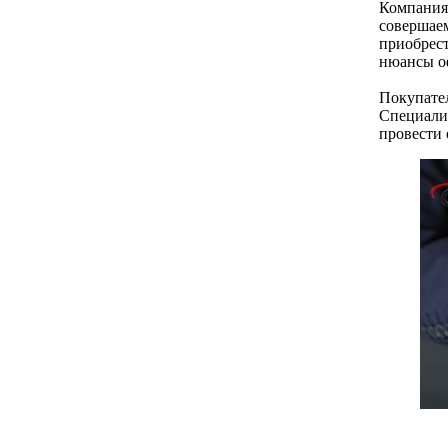
Компания 
совершаем
приобрест
нюансы о
Покупател
Специалис
провести 