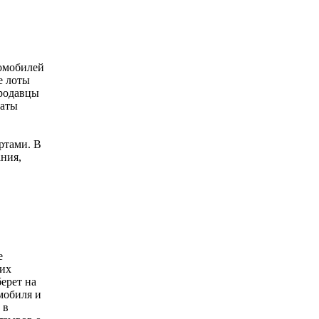
омобилей
е лоты
продавцы
таты
ртами. В
ния,
е
щих
ерет на
мобиля и
 в