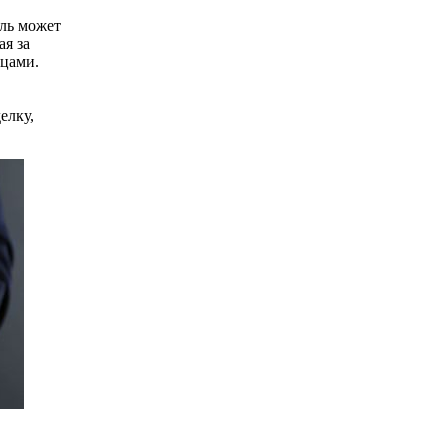
ель может
я за
цами.
елку,