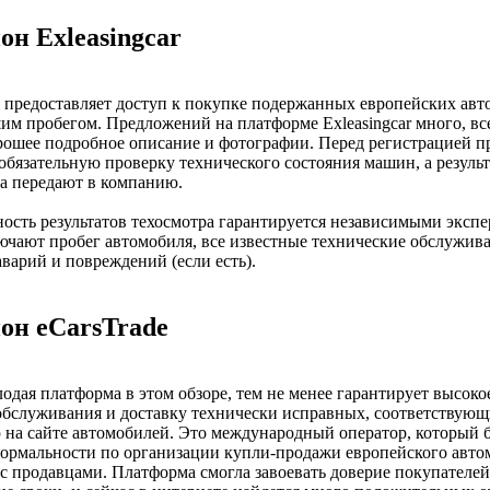
он Exleasingcar
предоставляет доступ к покупке подержанных европейских авт
им пробегом. Предложений на платформе Exleasingcar много, вс
рошее подробное описание и фотографии. Перед регистрацией 
обязательную проверку технического состояния машин, а резуль
а передают в компанию.
ость результатов техосмотра гарантируется независимыми экспе
ючают пробег автомобиля, все известные технические обслужива
варий и повреждений (если есть).
он eСarsTrade
одая платформа в этом обзоре, тем не менее гарантирует высоко
обслуживания и доставку технически исправных, соответствую
на сайте автомобилей. Это международный оператор, который б
формальности по организации купли-продажи европейского авто
 продавцами. Платформа смогла завоевать доверие покупателей