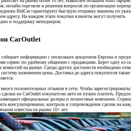
работает на рынке более 10 лет. Накоплен большой опыт оформ
в, онлайн-торговли и решения вопросов по организации переп
трудники BidCar гарантируют быструю отправку машины по ука
ем адресу. На каждом этапе покупки клиенты могут получить
ацию и поддержку менеджеров.
он CarOutlet
 собирает информацию с нескольких аукционов Европы и предо
ям сервис по удобному общению с продавцами. Берет одну из с
 комиссий на рынке. Среди других достоинств необходимо отм
систему назначения цены. Доставка до адреса покупателя также
ляется.
 много положительных отзывов в сети. Чтобы зарегистрироватьс
 сделки на CarOutlet покупателю авто не нужно платить. Предл
размещают официальные дилеры и лизинговые компании. Серви
ить консультирование, контроль и сопровождение сделок на каж
мпания известна на рынке 10+ лет.