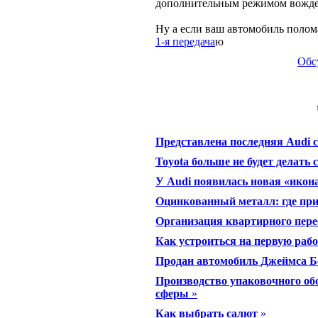
дополнительным режимом вожден
Ну а если ваш автомобиль полом
1-я передача
ю
Обс
Представлена последняя Audi 
Toyota больше не будет делат
У Audi появилась новая «икон
Оцинкованный металл: где пр
Организация квартирного пере
Как устроиться на первую рабо
Продан автомобиль Джеймса Бо
Производство упаковочного о
сферы
»
Как выбрать салют
»