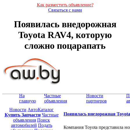
Как разместить объявление?
Связаться с нами
Появилась внедорожная
Toyota RAV4, которую
сложно поцарапать
На
Частные
Новости
П
главную
объявления
партнеров
а
Новости
АвтоКаталог
Появилась внедорожная Toyot
Купить Запчасти
Частные
объявления
Поиск
автомобилей
Подать
Компания Toyota представила н