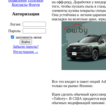
объявление
Полезное
на офф-роуд. Доработки у внедо
Контакты
Форум
того, чтобы пускать пыль в глаз
элементы кузова покрыты специа
Авторизация
Она устойчива к легким царапин
накладки на колесные арки, зерк
Логин:
Пароль:
запомнить меня
Забыли пароль?
Регистрация →
Все это входит в пакет опций Adv
только на рынке Японии.
Идея сделать обычный кроссовер
«Тойоту». В США продается верси
обычных модификаций шинами B