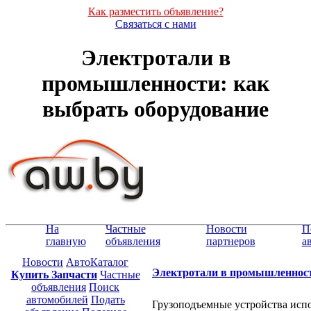
Как разместить объявление?
Связаться с нами
Электротали в
промышленности: как
выбрать оборудование
На
Частные
Новости
П
главную
объявления
партнеров
а
Новости
АвтоКаталог
Электротали в промышленност
Купить Запчасти
Частные
объявления
Поиск
автомобилей
Подать
Грузоподъемные устройства исп