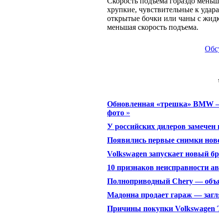
Скорость подъема гораздо меньше
хрупкие, чувствительные к удар
открытые бочки или чаны с жид
меньшая скорость подъема.
Обс
Обновленная «трешка» BMW —
фото
»
У российских дилеров замечен 
Появились первые снимки нов
Volkswagen запускает новый б
10 признаков неисправности а
Полноприводный Chery — объ
Мадонна продает гараж — загл
Причины покупки Volkswagen 