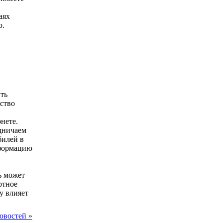
аях
о.
ть
ество
нете.
дничаем
билей в
нформацию
ь может
ртное
у влияет
овостей »