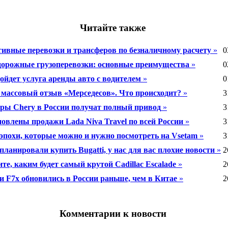
Читайте также
ивные перевозки и трансферов по безналичному расчету
»
0
орожные грузоперевозки: основные преимущества
»
0
ойдет услуга аренды авто с водителем
»
0
 массовый отзыв «Мерседесов». Что происходит?
»
3
ры Chery в России получат полный привод
»
3
овлены продажи Lada Niva Travel по всей России
»
3
эпохи, которые можно и нужно посмотреть на Vsetam
»
3
планировали купить Bugatti, у нас для вас плохие новости
»
2
те, каким будет самый крутой Cadillac Escalade
»
2
 и F7x обновились в России раньше, чем в Китае
»
2
Комментарии к новости