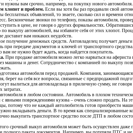
ги нужны вам срочно, например, на покупку нового автомобиля.
 хлопот и проблем.
Если вы хотя бы раз продавали свой автом
ты бесплатных объявлений, то знаете, сколько сил и времени отн
есс. Бесконечные звонки по телефону, показы автомобиля, прове
ступить в цене, не говоря о других формальностях. Обратившись
по выкупу автомобилей, вы избавите себя от этих хлопот. Проц
е доставит вам никаких неудобств.
е получение денежных средств. Автовладелец получает деньги 
ь при передаче документов и ключей от транспортного средства
то вам не нужно будет ждать, когда найдется покупатель.
а.
При продаже автомобиля можно легко нарваться на афериста 
без машины и денег. Сотрудничество с компанией по выкупу поз
ежать.
одготовка автомобиля перед продажей. Компания, занимающаяс
я, берет на себя все вопросы, связанные с предпродажной подго
огут вылиться для автовладельца в приличную сумму, не говоря
 затратах.
втомобиля в любом состоянии. Автомобиль в плохом техническ
 с явными повреждениями кузова – очень сложно продать. На эт
цы, потому что не каждый автолюбитель готов приобрести маши
ужно вкладывать деньги. В то время как специализированные 
очно выкупить транспортное средство после ДТП в любом состо
того срочный выкуп автомобиля может быть осуществлен даже 
и полного пакета документов. Например, вы потеряли ПТС и не