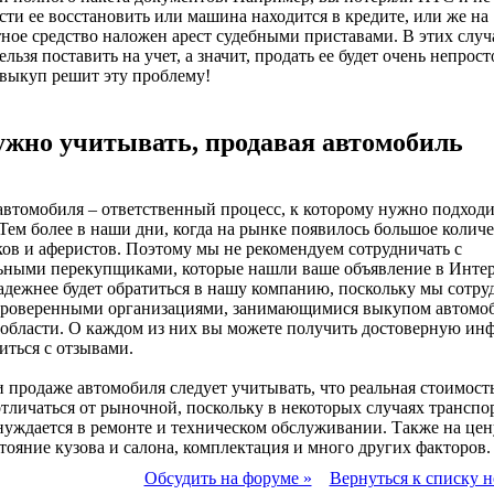
ти ее восстановить или машина находится в кредите, или же на
ное средство наложен арест судебными приставами. В этих случ
льзя поставить на учет, а значит, продать ее будет очень непрост
выкуп решит эту проблему!
ужно учитывать, продавая автомобиль
втомобиля – ответственный процесс, к которому нужно подходи
 Тем более в наши дни, когда на рынке появилось большое колич
в и аферистов. Поэтому мы не рекомендуем сотрудничать с
ьными перекупщиками, которые нашли ваше объявление в Интер
адежнее будет обратиться в нашу компанию, поскольку мы сотру
 проверенными организациями, занимающимися выкупом автомо
 области. О каждом из них вы можете получить достоверную и
иться с отзывами.
 продаже автомобиля следует учитывать, что реальная стоимост
тличаться от рыночной, поскольку в некоторых случаях транспо
нуждается в ремонте и техническом обслуживании. Также на цен
тояние кузова и салона, комплектация и много других факторов.
Обсудить на форуме »
Вернуться к списку н