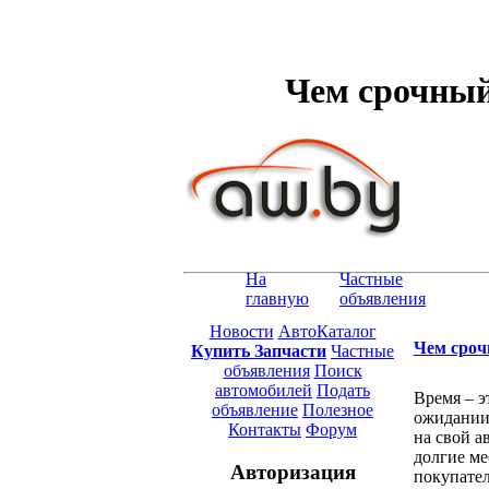
Чем срочный
На
Частные
главную
объявления
Новости
АвтоКаталог
Чем сроч
Купить Запчасти
Частные
объявления
Поиск
автомобилей
Подать
Время – э
объявление
Полезное
ожидании.
Контакты
Форум
на свой а
долгие ме
Авторизация
покупател