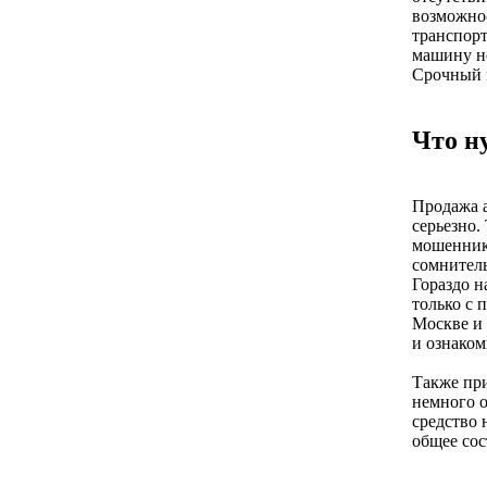
возможнос
транспорт
машину не
Срочный 
Что н
Продажа а
серьезно.
мошеннико
сомнител
Гораздо н
только с
Москве и
и ознаком
Также при
немного о
средство 
общее сос