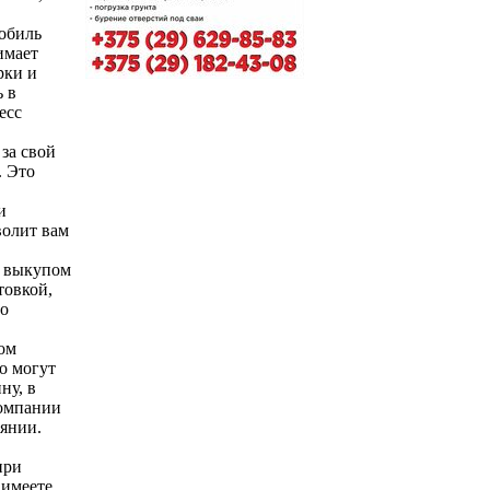
обиль
имает
рки и
 в
есс
за свой
. Это
и
волит вам
я выкупом
товкой,
 о
ом
о могут
ну, в
компании
янии.
при
 имеете