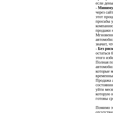
если день
-
Минимум
через сай
этот проц
просьбы у
компанию 
продажи н
Мгновенно
автомобил
значит, ч
-
Без риск
остаться 
этого изб
Полная п
автомобил
которые м
временных
Продажа а
состоянии
уйти меся
которую н
готовы ср
Помимо э
отсутстви