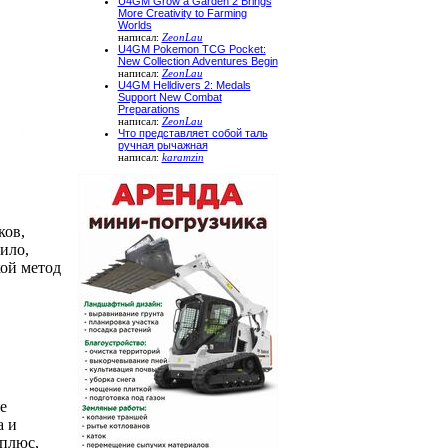
U4GM Grow a Garden 2 Brings
More Creativity to Farming
Worlds
написал:
ZeonLau
U4GM Pokemon TCG Pocket:
New Collection Adventures Begin
написал:
ZeonLau
U4GM Helldivers 2: Medals
Support New Combat
Preparations
написал:
ZeonLau
Что представляет собой таль
ручная рычажная
написал:
karamzin
ков,
ило,
кой метод
е
а и
 плюс,