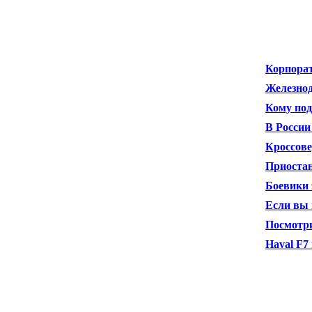
Корпорат
Железнод
Кому под
В России
Кроссове
Приостан
Боевики 
Если вы 
Посмотри
Haval F7