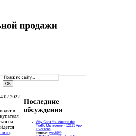
ьной продажи
м
4.02.2022
Последние
обсуждения
водят в
купателя
ься на
Why Can’t You Access the
Traffic Management 12123 App
айдется
Overseas
авто
.
написал:
yezi8899