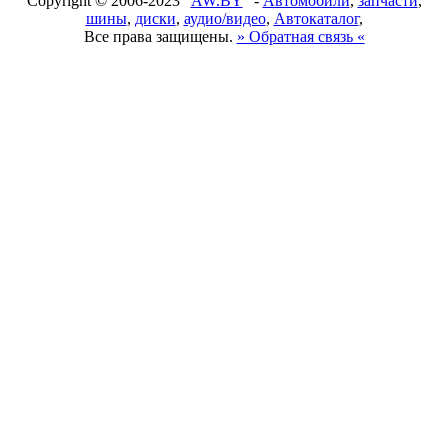
Copyright © 2006-2023 "
AW.BY
" -
Автомобили
,
запчасти
,
шины
,
диски
,
аудио/видео
,
Автокаталог
,
Все права защищены.
» Обратная связь «