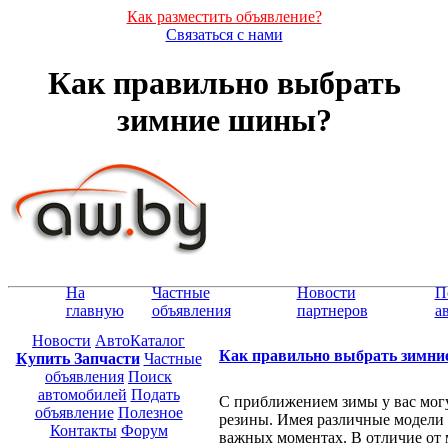
Как разместить объявление?
Связаться с нами
Как правильно выбрать
зимние шины?
На
Частные
Новости
П
главную
объявления
партнеров
а
Новости
АвтоКаталог
Как правильно выбрать зимн
Купить Запчасти
Частные
объявления
Поиск
автомобилей
Подать
С приближением зимы у вас мог
объявление
Полезное
резины. Имея различные модели
Контакты
Форум
важных моментах. В отличие от