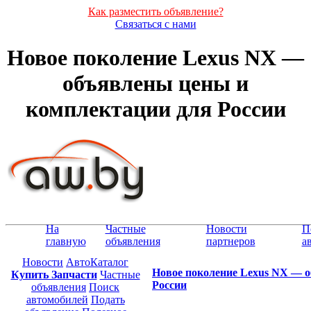
Как разместить объявление?
Связаться с нами
Новое поколение Lexus NX —
объявлены цены и
комплектации для России
На
Частные
Новости
П
главную
объявления
партнеров
а
Новости
АвтоКаталог
Новое поколение Lexus NX — 
Купить Запчасти
Частные
России
объявления
Поиск
автомобилей
Подать