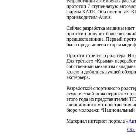
Разработчики автомобиля расска
прототип 7-ступенчатую автомат
фирмы КАТЕ. Она поставляет КП
производителя Aurus.
Сейчас разработка машины идет 
прототип получит более высокий
предшественника. Первый прототи
была представлена вторая модиф
Прототип третьего родстера. Из
Для третьего «Крыма» переработ
собственный механизм складыва
колею и добились лучшей обзорн
экстерьера.
Разработкой спортивного родсте
студенческой инженерно-технол
этого года из представителей 
авиационного моторостроения и
бюро молодежи “Национальный 
Материал интернет портала
«Авт
Обс