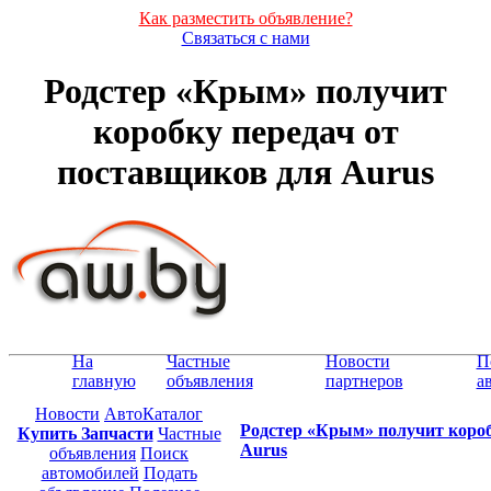
Как разместить объявление?
Связаться с нами
Родстер «Крым» получит
коробку передач от
поставщиков для Aurus
На
Частные
Новости
П
главную
объявления
партнеров
а
Новости
АвтоКаталог
Родстер «Крым» получит короб
Купить Запчасти
Частные
Aurus
объявления
Поиск
автомобилей
Подать