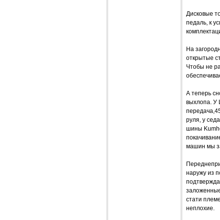
Дисковые т
педаль, к у
комплектац
На загород
открытые ст
Чтобы не ра
обеспечивае
А теперь сн
выхлопа. У 
передача,45
руля, у сед
шины Kumho 
покачивани
машин мы з
Переднепри
наружу из п
подтвержда
заложенные 
стати племе
неплохие.