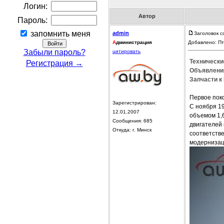
Логин:
Автор
Пароль:
запомнить меня
admin
Заголовок с
А
дминистрация
Добавлено: Пт
Забыли пароль?
цитировать
Технически
Регистрация →
Объявления
Запчасти к 
Первое поко
Зарегистрирован:
С ноября 1
12.01.2007
объемом 1,6
Сообщения: 685
двигателей 
Откуда: г. Минск
соответстве
модернизац