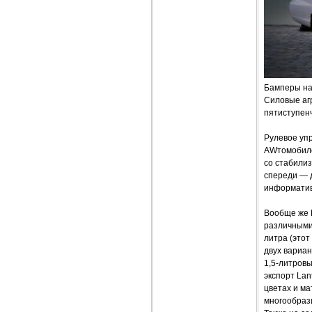
Бамперы на
Силовые агр
пятиступен
Рулевое упр
AWтомобилем
со стабили
спереди — 
информатив
Вообще же 
различными 
литра (это
двух вариан
1,5-литровы
экспорт Lan
цветах и ма
многообрази