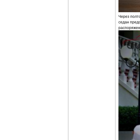
Через полто
седан предо
распоряжен