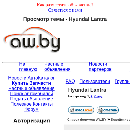
Как разместить объявление?
Связаться с нами
Просмотр темы - Hyundai Lantra
На
Частные
Новости
главную
объявления
партнеров
Новости
АвтоКаталог
FAQ
Пользователи
Групп
Купить Запчасти
Частные объявления
Hyundai Lantra
Поиск автомобилей
На страницу
1
,
2
След.
Подать объявление
Полезное
Контакты
Форум
»
Авторизация
Список форумов АW.BY
Корейские 