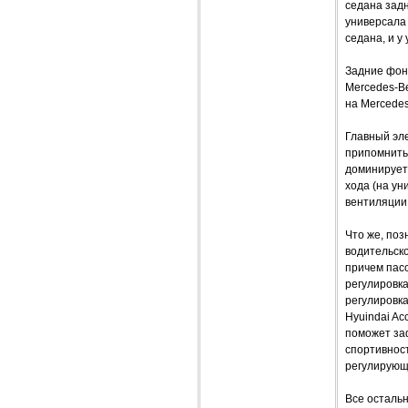
седана задн
универсала 
седана, и у
Задние фон
Mercedes-Be
на Mercedes
Главный эле
припомнить
доминирует.
хода (на ун
вентиляции
Что же, поз
водительско
причем пасс
регулировк
регулировк
Hyuindai Ac
поможет за
спортивност
регулирующи
Все осталь