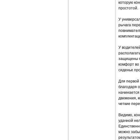
которую кон
простотой.
У универсал
рычага пере
повниматель
комплектац
У водителе
располагать
защищены п
комфорт во
сиденье про
Для первой 
благодаря 
начинается 
движения, к
четкие пере
Видимо, кон
удачной нел
Единственны
можно забы
результатом