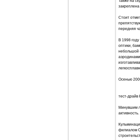
Также на се
закреплена
Стоит отмет
препятствую
передняя ч
В 1998 год
оптики, бам
небольшой 
аэродинами
изготавлива
легкосплав
Осенью 2000
тест-драйв 
Минувшим л
активность.
Кульминаци
филиалом Се
строительст