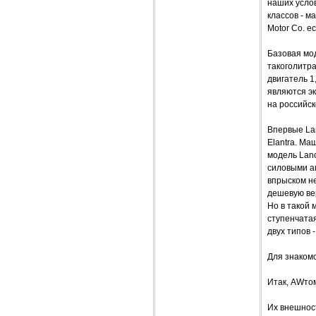
наших усло
классов - м
Motor Co. е
Базовая мод
такоголитра
двигатель 1,
являются эк
на российск
Впервые Lan
Elantra. М
модель Lanc
силовыми а
впрыском не
дешевую вер
Но в такой 
ступенчатая
двух типов 
Для знакомс
Итак, AWтом
Их внешност