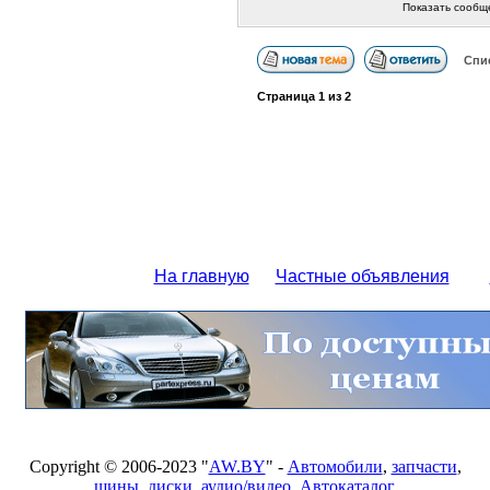
Показать сообщ
Спи
Страница
1
из
2
На главную
Частные объявления
Copyright © 2006-2023 "
AW.BY
" -
Автомобили
,
запчасти
,
шины
,
диски
,
аудио/видео
,
Автокаталог
,