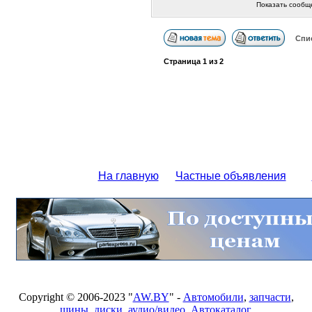
Показать сообщ
Спи
Страница
1
из
2
На главную
Частные объявления
Copyright © 2006-2023 "
AW.BY
" -
Автомобили
,
запчасти
,
шины
,
диски
,
аудио/видео
,
Автокаталог
,