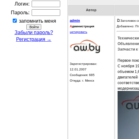
Логин:
Автор
Пароль:
запомнить меня
admin
Заголовок с
А
дминистрация
Добавлено: Пт
Забыли пароль?
цитировать
Технически
Регистрация →
Объявления
Запчасти к 
Первое поко
Зарегистрирован:
С ноября 1
12.01.2007
объемом 1,6
Сообщения: 685
двигателей 
Откуда: г. Минск
соответстве
модернизац