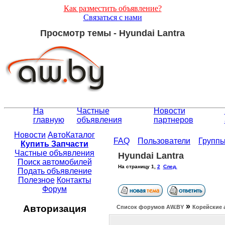
Как разместить объявление?
Связаться с нами
Просмотр темы - Hyundai Lantra
На
Частные
Новости
главную
объявления
партнеров
Новости
АвтоКаталог
FAQ
Пользователи
Групп
Купить Запчасти
Частные объявления
Hyundai Lantra
Поиск автомобилей
На страницу
1
,
2
След.
Подать объявление
Полезное
Контакты
Форум
»
Авторизация
Список форумов АW.BY
Корейские 