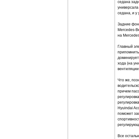
седана задн
универсала 
седана, и у
Задние фон
Mercedes-Be
на Mercedes
Главный эле
припомнить
доминирует.
хода (на ун
вентиляции
Что же, поз
водительско
причем пасс
регулировк
регулировк
Hyuindai Ac
поможет за
спортивност
регулирующи
Все осталь