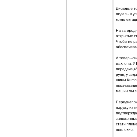
Дисковые т
педаль, к у
комплектац
На загород
открытые ст
Чтобы не ра
обеспечивае
А теперь сн
выхлопа. У 
передача,45
руля, у сед
шины Kumho 
покачивани
машин мы з
Переднепри
наружу из п
подтвержда
заложенные 
стати племе
неплохие.