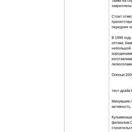
Также на се
закреплена
Стоит отмет
препятствую
передняя ч
В 1998 год
оптики, бам
небольшой 
аэродинами
изготавлива
легкосплав
Осенью 2000
тест-драйв 
Минувшим л
активность.
Кульминаци
филиалом Се
строительст