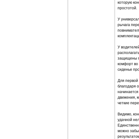
которую кон
простотой.
У универсал
рычага пере
повниматель
комплектац
У водителе
располагать
защищены п
комфорт во
сиденье про
Для первой 
благодаря 
начинается 
движения, к
четкие пере
Видимо, кон
удачной нел
Единственны
можно забы
результатом