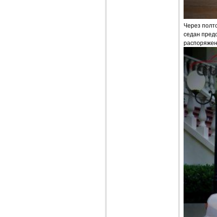
Через полто
седан предо
распоряжен