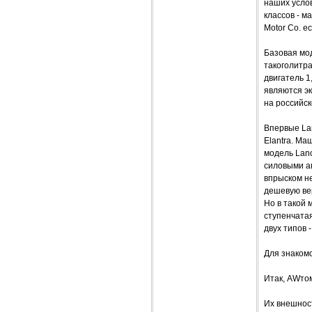
наших усло
классов - м
Motor Co. е
Базовая мод
такоголитра
двигатель 1,
являются эк
на российск
Впервые Lan
Elantra. М
модель Lanc
силовыми а
впрыском не
дешевую вер
Но в такой 
ступенчатая
двух типов 
Для знакомс
Итак, AWтом
Их внешност