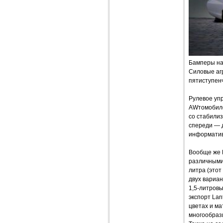
Бамперы на
Силовые агр
пятиступен
Рулевое упр
AWтомобилем
со стабили
спереди — 
информатив
Вообще же 
различными 
литра (это
двух вариан
1,5-литровы
экспорт Lan
цветах и ма
многообрази