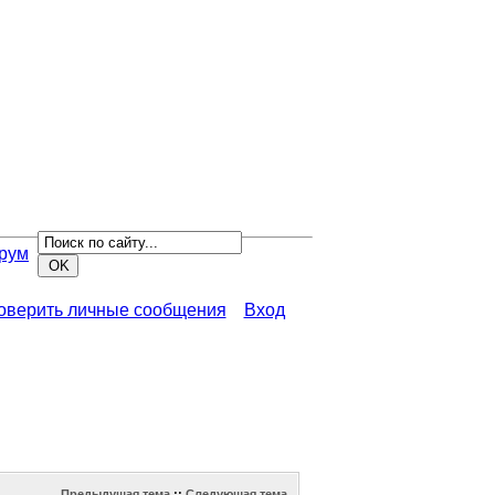
рум
роверить личные сообщения
Вход
Предыдущая тема
::
Следующая тема