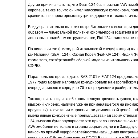
Другие причины - это то, что Фиат-124 был признан "AWтомо
европе, а также то, что он имел классическую компоновку, 
сравнительно просторным внутри, недорогим и технологичны
Ввиду сравнительно высоких потребительских качеств при до
образом — либеральной политики фирмы-производителя в от
договоры о подобном сотрудничестве, Fiat 124 прижился не т
По лицензии его (в исходной итальянской спецификации) вып
как Испания (SEAT 124), Южная Корея (Fiat-KIA 124), Индия (P
кроме того, «отвёрточной» сборкой модели из итальянских к
СФРЮ.
Параллельное производство ВАЗ-2101 и FIAT 124 продолжало
1977 годах модели напрямую конкурировали на европейском 
очередь привело в середине 70-х к юридическим разбиратель
Так как, сочетающая в себе повышенную прочность кузова, ка
(высокий клиренс, наличие уже не применявшегося на иномар
проушины) в сочетании с практически демпинговой ценой Lad
имела явные конкурентные преимущества над своим стреми
124, вызвала бум популярности что привело к весьма значите
AWтомобилей не только в страны соцлагеря, но и в Западную 
наносило прямой ущерб потребностям насыщения внутренне
очереди на AWтомобили внутри СССР. В результате в 90-х н