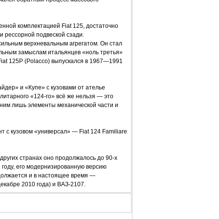
нной комплектацией Fiat 125, достаточно
и рессорной подвеской сзади.
сильным верхневальным агрегатом. Он стал
альным замыслам итальянцев «ноль третья»
Fiat 125P (Polacco) выпускался в 1967—1991
йдер» и «Купе» с кузовами от ателье
итарного «124-го» всё же нельзя — это
ним лишь элементы механической части и
 с кузовом «универсал» — Fiat 124 Familiare
 других странах оно продолжалось до 90-х
3 году, его модернизированную версию
должается и в настоящее время —
екабре 2010 года) и ВАЗ-2107.