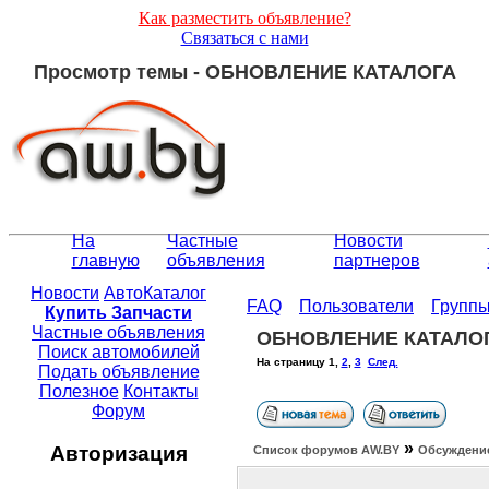
Как разместить объявление?
Связаться с нами
Просмотр темы - ОБНОВЛЕНИЕ КАТАЛОГА
На
Частные
Новости
главную
объявления
партнеров
Новости
АвтоКаталог
FAQ
Пользователи
Групп
Купить Запчасти
Частные объявления
ОБНОВЛЕНИЕ КАТАЛО
Поиск автомобилей
На страницу
1
,
2
,
3
След.
Подать объявление
Полезное
Контакты
Форум
»
Авторизация
Список форумов АW.BY
Обсуждение