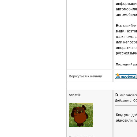
информацию
автомобиля
автомобиле
Все ошибки 
виду. Поэт
всех пожел
или непосре
оперативно
русскоязыч
Последний раз
Вернуться к началу
senetik
Заголовок с
Добавлено: Сб
Когд уже д
обновили п