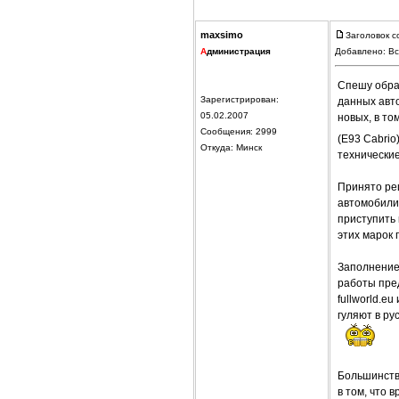
maxsimo
Заголовок с
А
дминистрация
Добавлено: Вс
Спешу обрад
Зарегистрирован:
данных авт
05.02.2007
новых, в то
Сообщения: 2999
(E93 Cabrio
Откуда: Минск
технические
Принято ре
автомобили
приступить 
этих марок 
Заполнение 
работы пре
fullworld.e
гуляют в ру
Большинство
в том, что 