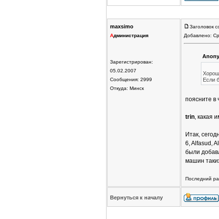
maxsimo
Заголовок с
А
дминистрация
Добавлено: Ср
Anony
Зарегистрирован:
05.02.2007
Хороше
Сообщения: 2999
Если б
Откуда: Минск
поясните в
trin
, какая 
Итак, сегод
6, Alfasud, 
были добав
машин таких
Последний раз
Вернуться к началу