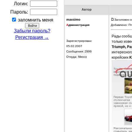
Логин:
Автор
Пароль:
запомнить меня
maxsimo
Заголовок 
А
дминистрация
Добавлено: Пт
Забыли пароль?
Рады сообщ
Регистрация →
Зарегистрирован:
только изв
05.02.2007
Triumph, Pa
Сообщения: 2999
интересного
Откуда: Минск
корейских
K