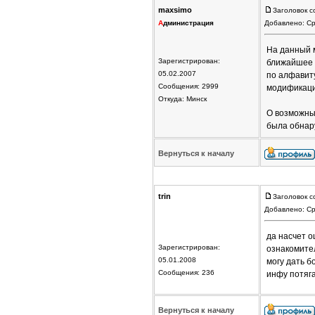
maxsimo
Заголовок с
А
дминистрация
Добавлено: Ср
На данный 
Зарегистрирован:
ближайшее 
05.02.2007
по алфавиту
Сообщения: 2999
модификаци
Откуда: Минск
О возможных
была обнар
Вернуться к началу
trin
Заголовок с
Добавлено: Ср
да насчет о
Зарегистрирован:
ознакомител
05.01.2008
могу дать б
Сообщения: 236
инфу потяга
Вернуться к началу