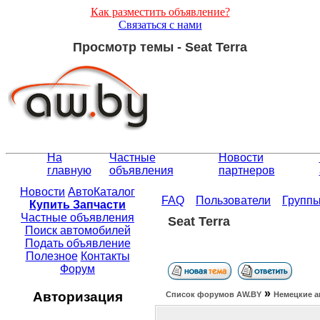
Как разместить объявление?
Связаться с нами
Просмотр темы - Seat Terra
На
Частные
Новости
главную
объявления
партнеров
Новости
АвтоКаталог
FAQ
Пользователи
Групп
Купить Запчасти
Частные объявления
Seat Terra
Поиск автомобилей
Подать объявление
Полезное
Контакты
Форум
»
Авторизация
Список форумов АW.BY
Немецкие а