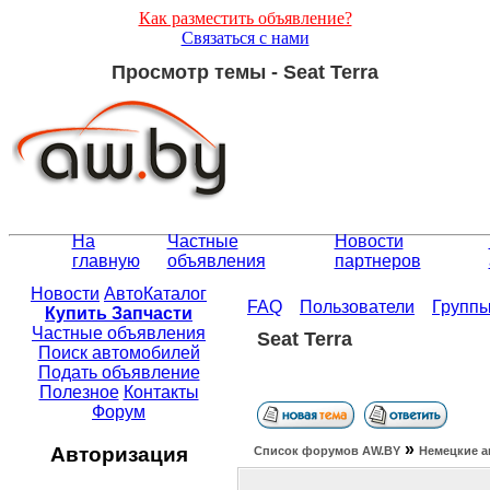
Как разместить объявление?
Связаться с нами
Просмотр темы - Seat Terra
На
Частные
Новости
главную
объявления
партнеров
Новости
АвтоКаталог
FAQ
Пользователи
Групп
Купить Запчасти
Частные объявления
Seat Terra
Поиск автомобилей
Подать объявление
Полезное
Контакты
Форум
»
Авторизация
Список форумов АW.BY
Немецкие а