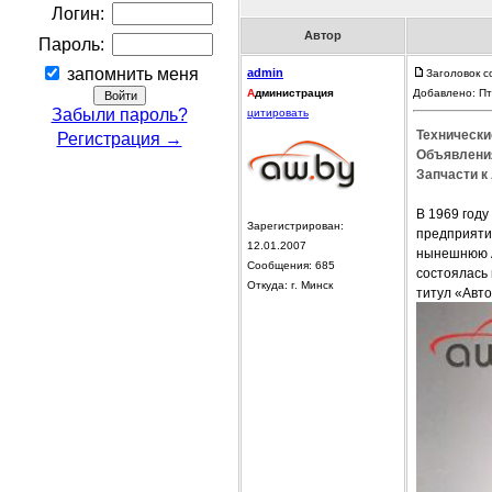
Логин:
Автор
Пароль:
запомнить меня
admin
Заголовок с
А
дминистрация
Добавлено: Пт
Забыли пароль?
цитировать
Технически
Регистрация →
Объявления
Запчасти к 
В 1969 году
Зарегистрирован:
предприятие
12.01.2007
нынешнюю A
Сообщения: 685
состоялась 
Откуда: г. Минск
титул «Авто