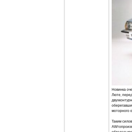
Новинка оч
Люте, перед
двухконтурн
оберегавшим
моторного о
Таким сило
AWтопроизв
обладал чр