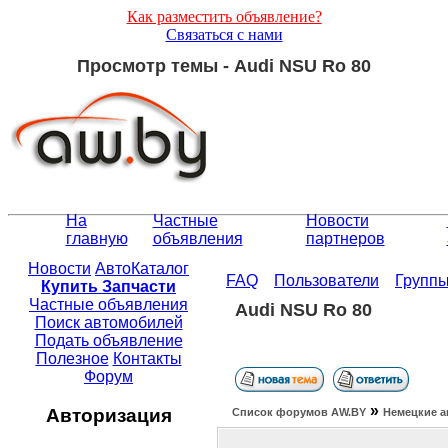
Как разместить объявление?
Связаться с нами
Просмотр темы - Audi NSU Ro 80
На
Частные
Новости
главную
объявления
партнеров
Новости
АвтоКаталог
FAQ
Пользователи
Групп
Купить Запчасти
Частные объявления
Audi NSU Ro 80
Поиск автомобилей
Подать объявление
Полезное
Контакты
Форум
»
Авторизация
Список форумов АW.BY
Немецкие а