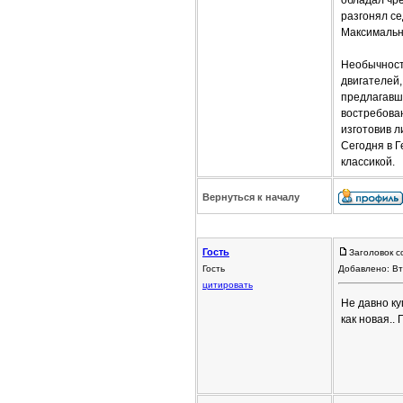
разгонял се
Максимальна
Необычность
двигателей,
предлагавша
востребован
изготовив л
Сегодня в 
классикой.
Вернуться к началу
Гость
Заголовок с
Гость
Добавлено: Вт
цитировать
Не давно ку
как новая..