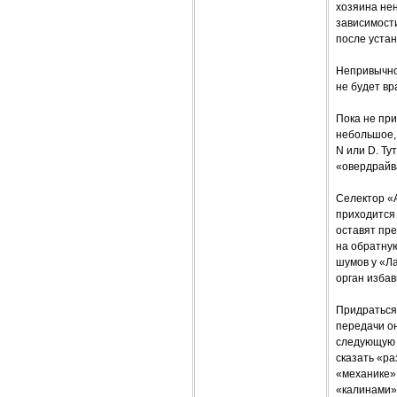
хозяина нен
зависимости
после устан
Непривычно 
не будет в
Пока не пр
небольшое, 
N или D. Т
«овердрайв
Cелектор «A
приходится 
оставят пре
на обратну
шумов у «Л
орган изба
Придраться
передачи он
следующую с
сказать «ра
«механике» 
«калинами»