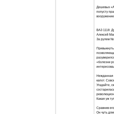
Дешевых «A
попусту пра
вооружение
ВАЗ 1118: 
Алексей Ма
За рулем №
Привыкнуть 
позволяющие
разуверилс
«болезни р
интересова
Нежданная 
капот. Совс
Угадайте, с
состарилась
революцион
Какая уж ту
Сравнив его
Он чуть дли