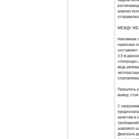
задача нео
различающих
широко исп
отправились
МЕЖДУ ЖЕ
Напомним: п
наиболее по
составляет 
2,5 м данна
«попроще», 
ведь увлекш
эксплуатац
отрезвляющи
Пришлось у
вывод: стои
С нагрузкам
предполага
качества в 
требований
шарового ша
Диапазон до