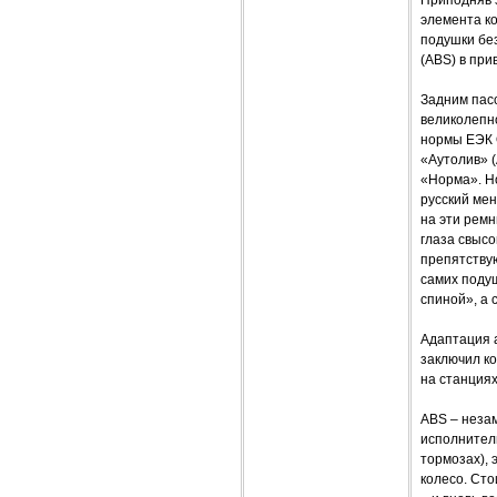
Приподняв 
элемента ко
подушки бе
(ABS) в при
Задним пасс
великолепн
нормы ЕЭК 
«Аутолив» (
«Норма». Но
русский мен
на эти ремн
глаза свысо
препятству
самих поду
спиной», а 
Адаптация а
заключил к
на станция
ABS – неза
исполнител
тормозах), 
колесо. Сто