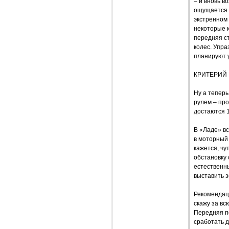
– и вновь в
ощущается 
экстренном 
некоторые к
передняя с
колес. Упра
планируют у
КРИТЕРИЙ
Ну а теперь
рулем – про
достаются 1
В «Ладе» вс
в моторный 
кажется, чу
обстановку 
естественны
выставить з
Рекомендац
скажу за в
Передняя по
сработать д