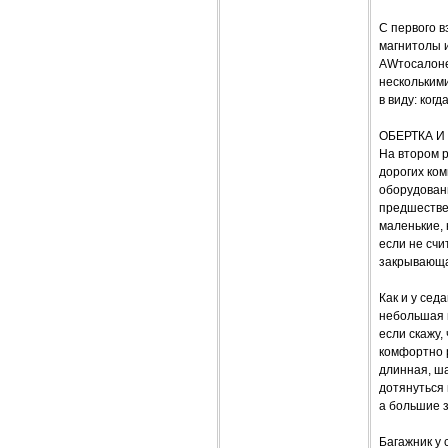
С первого в
магнитолы и
AWтосалоне
нескольким
в виду: ког
ОБЕРТКА И
На втором р
дорогих ко
оборудован
предшествен
маленькие, 
если не счи
закрывающа
Как и у сед
небольшая п
если скажу,
комфортно р
длинная, ш
дотянуться 
а большие з
Багажник у 