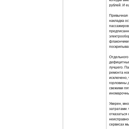
колодки вме
рублей. И е
Привычная 
накладка ос
пассажиров.
предписанн
электрообор
флакончики 
поскрипыв
Отдельного
дефицитными
лучшего. Па
ремонта нов
исключено,
горловины д
свежими пят
иномарочн
Уверен, мно
затратами. 
отказаться 
неисправно
сервисах м