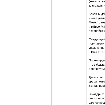
(значительн
для машин «
Базовый дви
имеет увели
Мотор, с ко
и в Евро IV
европейские
Следующий ш
покупатели 
увеличенно
– ВАЗ-11183
Проектируя
что в будущ
регулируемы
Диски сцепл
время четко
детали пере
В модерниз
синхронизат
важное нов