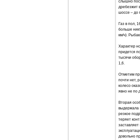
слышно поск
дребезжит 
шоссе – до 
Газ в пол, 
больше никт
км/ч). Рыбаки
Характер но
придется по
тысячи обо
1,6.
Отметим пр
почти нет, 
колесо ока
явно не по 
Вторая осо
выдержала и
резкое подр
теряет конт
заставляет 
эксплуатаци
довольно п