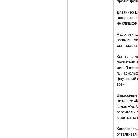
проектиров
Дизайнер Ев
неагрессивн
не слишком 
А для тех, 
аэродинамич
«стандарт» 
Кстати, сам
посчитали, 
имя. Логичн
п. Наскольк
фруктовый с
всех.
Выражение 
не менее «К
седан у'же 
вертикально
кажется на 
Конечно, с
отталкивал