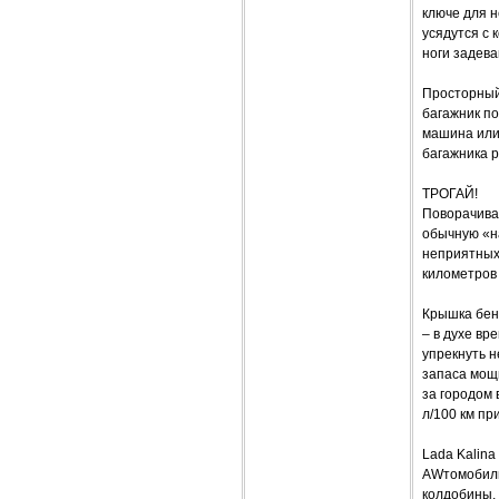
ключе для н
усядутся с 
ноги задева
Просторный 
багажник по
машина или 
багажника 
ТРОГАЙ!
Поворачива
обычную «н
неприятных 
километров
Крышка бен
– в духе вр
упрекнуть н
запаса мощн
за городом 
л/100 км пр
Lada Kalina
AWтомобилю
колдобины,