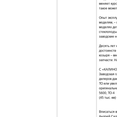
меняет курс
такое может
Опыт экспл
моделям, –
моделях дет
стеклоподъе
заводские н
Десять лет 
достоинств
козыря – мн
запчасти. Н
С «КАЛИН
Заводская г
дилеров да
ТО или увел
оригинальны
5600, ТО-4
(45 тыс. км)
Вписаться 
Андрей Сид