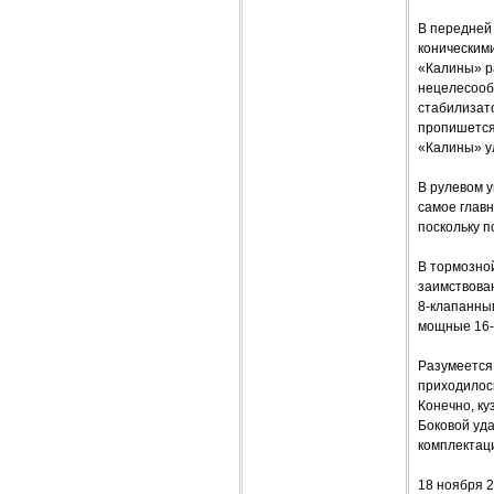
В передней 
коническими
«Калины» ра
нецелесооб
стабилизат
пропишется
«Калины» у
В рулевом у
самое главн
поскольку п
В тормозно
заимствова
8-клапанным
мощные 16-
Разумеется
приходилось
Конечно, ку
Боковой уд
комплектаци
18 ноября 2