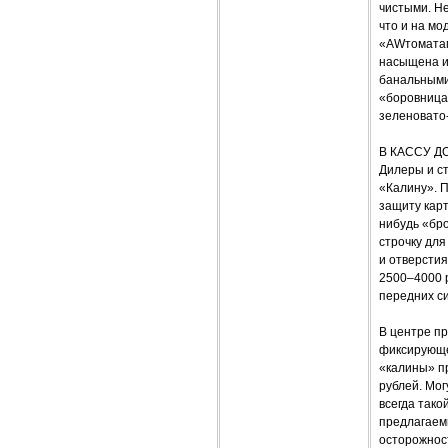
чистыми. Не
что и на мо
«AWтоматами
насыщена и 
банальными
«боровница»
зеленовато
В КАССУ Д
Дилеры и с
«Калину». П
защиту карт
нибудь «бро
строчку для
и отверсти
2500–4000 
передних си
В центре п
фиксирующег
«калины» п
рублей. Мог
всегда тако
предлагаем
осторожнос