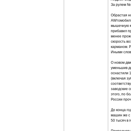
За рулем №
Обрастая н
AWтомобиль
мышечную м
прибавил п
менее прож
скорость во
карманом. Р
Иными слов
О новом дви
уменьшив ди
оснастили 1
(включая зу
соответству
заводские с
этого, по б
России проч
До конца го
машин же с 
50 тысяч в г