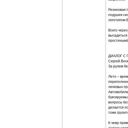
Резиновая 
подушек си
логотипом 
Всего через
высадиться 
простеньки
ДИАЛОГ С
Сергей Вос
За рулем №
Лето – врем
переполнены
легковых п
Автомобиле
буксируемы
вопросы без
делается по
тоже грузит
К чему прив