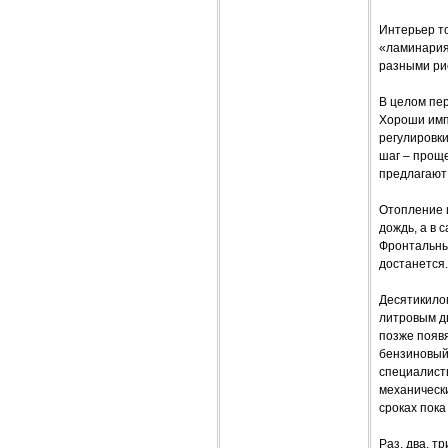
Интерьер то
«ламинария»
разными рис
В целом пер
Хороши импо
регулировки
шаг – проще
предлагают 
Отопление 
дождь, а в 
Фронтальны
достанется.
Десятикилом
литровым д
позже появ
бензиновый
специалисты
механическ
сроках пока
Раз, два, т