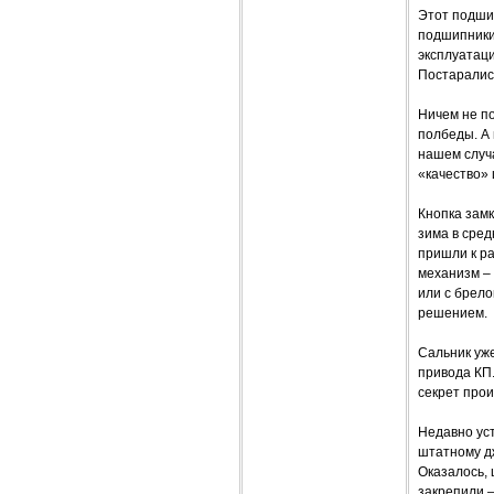
Этот подшип
подшипники 
эксплуатаци
Постаралис
Ничем не п
полбеды. А 
нашем случа
«качество»
Кнопка замк
зима в сред
пришли к р
механизм – 
или с брело
решением.
Сальник уже
привода КП.
секрет прои
Недавно ус
штатному д
Оказалось,
закрепили 