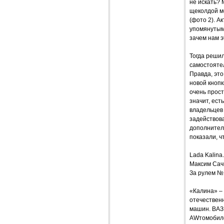
не искать? 
щеколдой м
(фото 2). А
упомянутым
зачем нам 
Тогда решил
самостоятел
Правда, эт
новой кнопк
очень прост
значит, ест
владельцев
задействова
дополнител
показали, ч
Lada Kalina
Максим Сач
За рулем №
«Калина» – 
отечественн
машин. ВАЗ
AWтомобиле