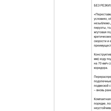
БЕЗ РЕЗК
«Переставк
условиях, о
незыблемо д
пируэты, то
жгутовая по
критических
скорости и 
преимущест
Конструкти
мм) ходу по
на 70 км/ч 
коридора.
Перераспре
подопечные 
подвеской с
– вновь ран
Компактная 
порядке, по
неустойчива