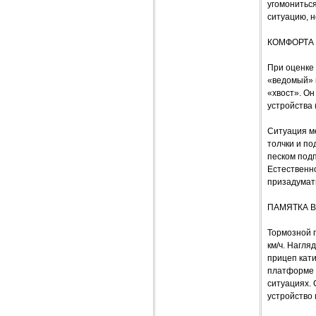
угомониться
ситуацию, н
КОМФОРТА
При оценке 
«ведомый» 
«хвост». Он
устройства 
Ситуация ме
толчки и по
песком подп
Естественно
призадумать
ПАМЯТКА 
Тормозной 
км/ч. Нагля
прицеп кати
платформе 
ситуациях. 
устройство