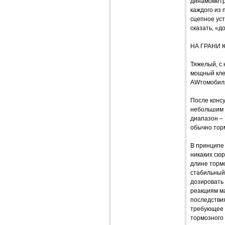
динамометра
каждого из 
сцепное уст
сказать, «д
НА ГРАНИ 
Тяжелый, с 
мощный кле
AWтомобиля.
После консу
небольшим 
диапазон – 
обычно торм
В принципе
никаких сю
длине торм
стабильный
дозировать 
реакциям м
последстви
требующее к
тормозного