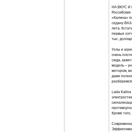
НА ВКУС И
Российские 
«Калина» по
седану ВАЗ
лета. Кстат
первые хэтч
тыс. доллар
Узлы и агре
очень плотн
сюда, каже
модель – ун
мотором, во
даже полноп
разберемся 
Lada Kalina
электросте
сигнализац
противоуго
Кроме того,
Современны
Эффективно