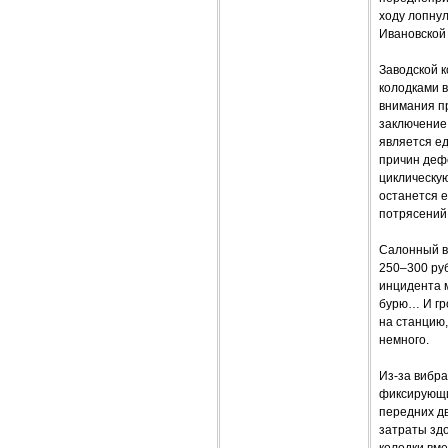
ходу лопнул
Ивановской 
Заводской к
колодками в
внимания п
заключение
является е
причин деф
циклическую
останется 
потрясений
Салонный в
250–300 руб
инцидента 
бурю… И гро
на станцию,
немного.
Из-за вибра
фиксирующий
передних дв
затраты зд