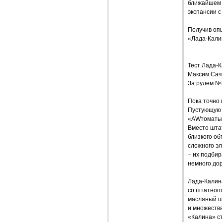
ближайшем б
экспансии с
Получив оп
«Лада-Кали
Тест Лада-К
Максим Сач
За рулем №
Пока точно 
Пустующую 
«AWтоматы»
Вместо штат
близкого о
сложного э
– их подбир
немного до
Лада-Калин
со штатног
масляный щ
и множеств
«Калина» ст