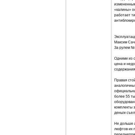
измененным 
«калины» ос
работает т
антиблокиро
Эксплуатаци
Максим Сач
За рулем №
Одними из 
цена и нед
содержания
Правая стой
аналогичный
официальны
более 55 ты
оборудовани
комплекты 
деньги съел
Не дольше 
люфтов их п
переднепри