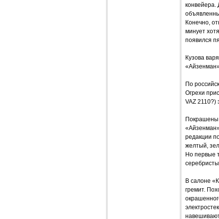
конвейера.
объявленные
Конечно, от
минует хотя
появился пя
Кузова вар
«Айзенман»
По российск
Огрехи прис
VAZ 2110?) 
Покрашены 
«Айзенман»,
редакции по
желтый, зел
Но первые т
серебристы
В салоне «К
гремит. Пох
окрашенног
электросте
навешивают 