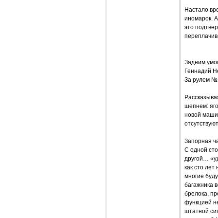
Настало вр
иномарок. А
это подтвер
переплачив
Задним умо
Геннадий Н
За рулем №
Рассказывая
шепнем: яго
новой машин
отсутствую
Запорная ча
С одной ст
другой… «уд
как сто лет
многие буду
багажника в
брелока, п
функцией не
штатной сиг