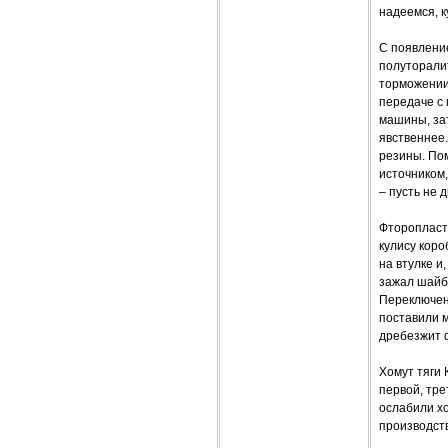
надеемся, к
С появление
полуторалит
торможении 
передаче с 
машины, зат
явственнее.
резины. Пом
источником
– пусть не д
Фторопласто
кулису кор
на втулке и
зажал шайбы
Переключен
поставили м
дребезжит ф
Хомут тяги 
первой, тре
ослабили хо
производст