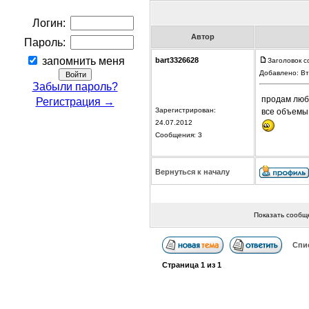
Логин:
Автор
Пароль:
запомнить меня
bart3326628
Заголовок с
Добавлено: Вт
Забыли пароль?
продам любы
Регистрация →
Зарегистрирован:
все объемы
24.07.2012
Сообщения: 3
Вернуться к началу
Показать сообщ
Спи
Страница
1
из
1