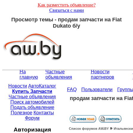
Как разместить объявление?
Связаться с нами
Просмотр темы - продам запчасти на Fiat
Dukato б/у
На
Частные
Новости
главную
объявления
партнеров
Новости
АвтоКаталог
FAQ
Пользователи
Групп
Купить Запчасти
Частные объявления
продам запчасти на Fiat
Поиск автомобилей
Подать объявление
Полезное
Контакты
Форум
»
Авторизация
Список форумов АW.BY
Итальянски