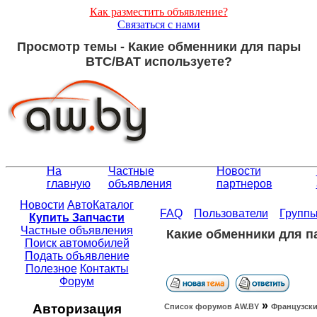
Как разместить объявление?
Связаться с нами
Просмотр темы - Какие обменники для пары
BTC/BAT используете?
На
Частные
Новости
главную
объявления
партнеров
Новости
АвтоКаталог
FAQ
Пользователи
Групп
Купить Запчасти
Частные объявления
Какие обменники для п
Поиск автомобилей
Подать объявление
Полезное
Контакты
Форум
»
Авторизация
Список форумов АW.BY
Французски